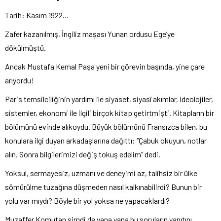
Tarih: Kasım 1922…
Zafer kazanılmış, İngiliz maşası Yunan ordusu Ege’ye
dökülmüştü.
Ancak Mustafa Kemal Paşa yeni bir görevin başında, yine çare
arıyordu!
Paris temsilciliğinin yardımı ile siyaset, siyasî akımlar, ideolojiler,
sistemler, ekonomi ile ilgili birçok kitap getirtmişti. Kitapların bir
bölümünü evinde alıkoydu. Büyük bölümünü Fransızca bilen, bu
konulara ilgi duyan arkadaşlarına dağıttı: “Çabuk okuyun, notlar
alın. Sonra bilgilerimizi değiş tokuş edelim” dedi.
Yoksul, sermayesiz, uzmanı ve deneyimi az, talihsiz bir ülke
sömürülme tuzağına düşmeden nasıl kalkınabilirdi? Bunun bir
yolu var mıydı? Böyle bir yol yoksa ne yapacaklardı?
Muzaffer Komutan şimdi de yana yana bu soruların yanıtını