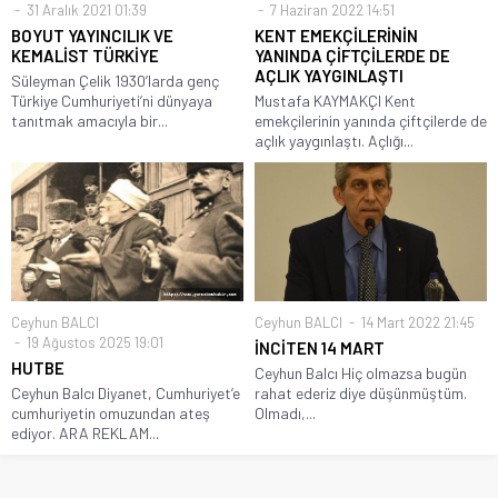
31 Aralık 2021 01:39
7 Haziran 2022 14:51
BOYUT YAYINCILIK VE
KENT EMEKÇİLERİNİN
KEMALİST TÜRKİYE
YANINDA ÇİFTÇİLERDE DE
AÇLIK YAYGINLAŞTI
Süleyman Çelik 1930’larda genç
Türkiye Cumhuriyeti’ni dünyaya
Mustafa KAYMAKÇI Kent
tanıtmak amacıyla bir...
emekçilerinin yanında çiftçilerde de
açlık yaygınlaştı. Açlığı...
Ceyhun BALCI
Ceyhun BALCI
14 Mart 2022 21:45
19 Ağustos 2025 19:01
İNCİTEN 14 MART
HUTBE
Ceyhun Balcı Hiç olmazsa bugün
Ceyhun Balcı Diyanet, Cumhuriyet’e
rahat ederiz diye düşünmüştüm.
cumhuriyetin omuzundan ateş
Olmadı,...
ediyor. ARA REKLAM...