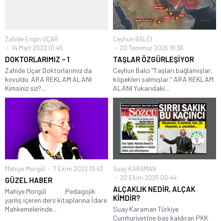
Zahide Engin UÇAR
Ceyhun BALCI
14 Mart 2022 01:49
20 Temmuz 2026 19:36
DOKTORLARIMIZ – 1
TAŞLAR ÖZGÜRLEŞİYOR
Zahide Uçar Doktorlarımız da
Ceyhun Balcı “Taşları bağlamışlar,
kovuldu. ARA REKLAM ALANI
köpekleri salmışlar.” ARA REKLAM
Kimsiniz siz?...
ALANI Yukarıdaki...
Mahiye Morgül
7 Ekim 2022 13:43
Suay KARAMAN
20 Ekim 2025 00:44
GÜZEL HABER
ALÇAKLIK NEDİR, ALÇAK
Mahiye Morgül Pedagojik
KİMDİR?
yanlış içeren ders kitaplarına İdare
Mahkemelerinde...
Suay Karaman Türkiye
Cumhuriyeti’ne baş kaldıran PKK