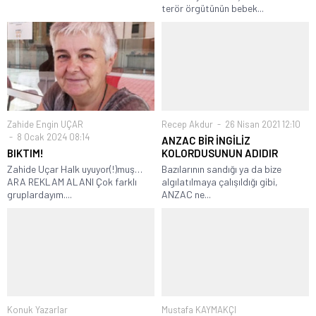
terör örgütünün bebek...
Zahide Engin UÇAR
Recep Akdur
26 Nisan 2021 12:10
8 Ocak 2024 08:14
ANZAC BİR İNGİLİZ
BIKTIM!
KOLORDUSUNUN ADIDIR
Zahide Uçar Halk uyuyor(!)muş…
Bazılarının sandığı ya da bize
ARA REKLAM ALANI Çok farklı
algılatılmaya çalışıldığı gibi,
gruplardayım....
ANZAC ne...
Konuk Yazarlar
Mustafa KAYMAKÇI