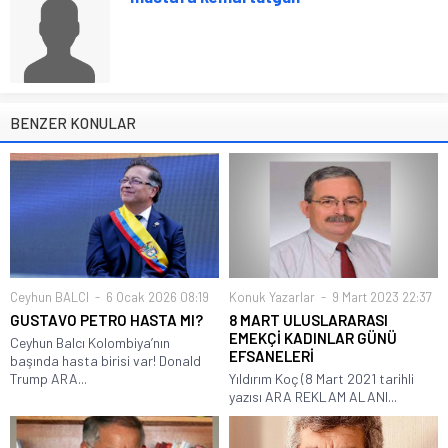
BENZER KONULAR
Ceyhun BALCI
6 Ocak 2026 08:19
Konuk Yazarlar
9 Mart 2023 22:37
GUSTAVO PETRO HASTA MI?
8 MART ULUSLARARASI
EMEKÇİ KADINLAR GÜNÜ
Ceyhun Balcı Kolombiya’nın
EFSANELERİ
başında hasta birisi var! Donald
Trump ARA...
Yıldırım Koç (8 Mart 2021 tarihli
yazısı ARA REKLAM ALANI...