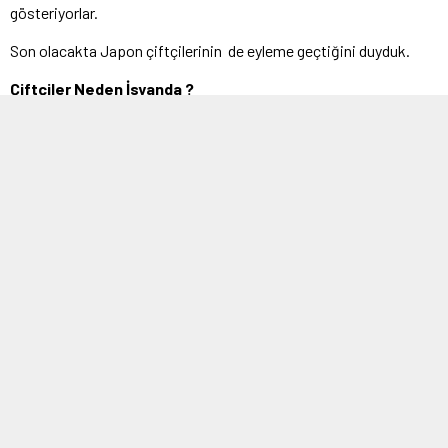
gösteriyorlar.
Son olacakta Japon çiftçilerinin de eyleme geçtiğini duyduk.
Çiftçiler Neden İsyanda ?
Çiftçileri isyan olarak değerlendirilen eylemlerine neden olan
konuları arasında; AB’nin tarım politikaları, doğa restorasyon
hedefleri, destek ödemelerindeki kesintiler, Rusya-Ukrayna
Savaşı sonucunda ortaya çıkan yüksek enerji, yakıt ve gübre
maliyetleri, Ukrayna’dan gelen ucuz tahıl ürünleri ve su tasarruf
tedbirleri yer alıyor.
Avrupa’nın dört bir yanındaki çiftçiler, geçen yıldan beri akaryakıt
fiyatları, vergilerdeki artış ve destek ödemelerinin yetersizliğini
gerekçe gösteriyor, kamu kurumları ve çeşitli kuruluşların önüne
çamur ya da gübre dökerek ya da yolları kapatarak protestolar
düzenliyor.