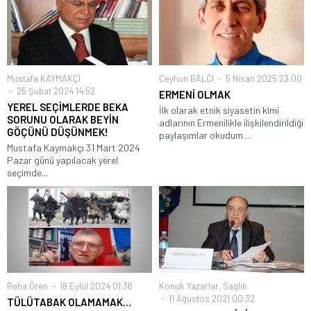
Mustafa KAYMAKÇI
Ceyhun BALCI
5 Nisan 2025 23:00
25 Şubat 2024 14:52
ERMENİ OLMAK
YEREL SEÇİMLERDE BEKA
İlk olarak etnik siyasetin kimi
SORUNU OLARAK BEYİN
adlarının Ermenilikle ilişkilendirildiği
GÖÇÜNÜ DÜŞÜNMEK!
paylaşımlar okudum....
Mustafa Kaymakçı 31 Mart 2024
Pazar günü yapılacak yerel
seçimde...
Reha Ören
18 Eylül 2024 01:36
Konuk Yazarlar
,
Sağlık
11 Ağustos 2021 00:32
TÜLÜTABAK OLAMAMAK…