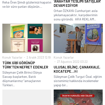
‘ANAHTAR TESLİMİ SATIŞLAR’
Reha Ören Şimdi gözlerinizi kapatın
DEVAM EDİYOR
ve bir süre şunları düşünün....
Orhan ÖZKAYA Cumhuriyet asla
yıkılamayacaktır, karşıdevrimin
sonu göründü. ARA REKLAM...
Konuk Yazarlar
2 Aralık 2023 12:19
Konuk Yazarlar
27 Ağustos 2022 03:22
TÜRK GİBİ GÖRÜNÜP
TÜRK’TEN NEFRET EDENLER
ULUSAL BİLİNÇ, ÇANAKKALE,
KOCATEPE…￼
Süleyman Çelik Birinci Dünya
Savaşı başlarken, Batılı
Süleyman Çelik Turgut Özal, eğitim
düşmanlarımız “amaçlarının
sistemimiz hakkında incelemeler
Türkleri...
yapıp bir...