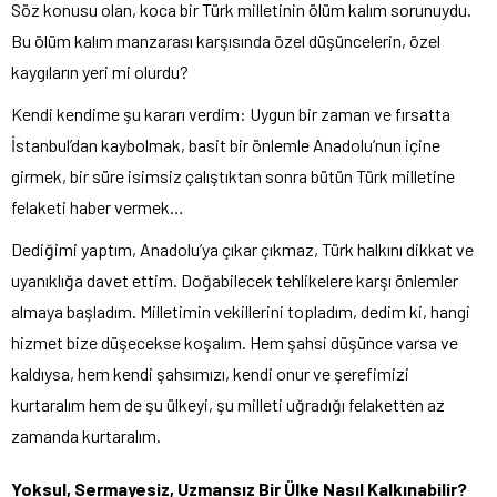
Söz konusu olan, koca bir Türk milletinin ölüm kalım sorunuydu.
Bu ölüm kalım manzarası karşısında özel düşüncelerin, özel
kaygıların yeri mi olurdu?
Kendi kendime şu kararı verdim: Uygun bir zaman ve fırsatta
İstanbul’dan kaybolmak, basit bir önlemle Anadolu’nun içine
girmek, bir süre isimsiz çalıştıktan sonra bütün Türk milletine
felaketi haber vermek…
Dediğimi yaptım, Anadolu’ya çıkar çıkmaz, Türk halkını dikkat ve
uyanıklığa davet ettim. Doğabilecek tehlikelere karşı önlemler
almaya başladım. Milletimin vekillerini topladım, dedim ki, hangi
hizmet bize düşecekse koşalım. Hem şahsi düşünce varsa ve
kaldıysa, hem kendi şahsımızı, kendi onur ve şerefimizi
kurtaralım hem de şu ülkeyi, şu milleti uğradığı felaketten az
zamanda kurtaralım.
Yoksul, Sermayesiz, Uzmansız Bir Ülke Nasıl Kalkınabilir?