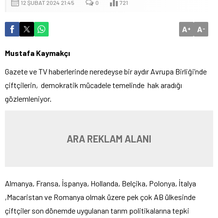
12 ŞUBAT 2024 21:45
0
721
A
A
+
-
Mustafa Kaymakçı
Gazete ve TV haberlerinde neredeyse bir aydır Avrupa Birliği’nde
çiftçilerin, demokratik mücadele temelinde hak aradığı
gözlemleniyor.
ARA REKLAM ALANI
Almanya, Fransa, İspanya, Hollanda, Belçika, Polonya, İtalya
,Macaristan ve Romanya olmak üzere pek çok AB ülkesinde
çiftçiler son dönemde uygulanan tarım politikalarına tepki