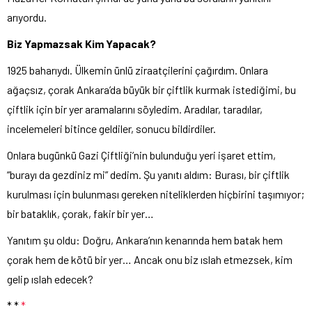
arıyordu.
Biz Yapmazsak Kim Yapacak?
1925 baharıydı. Ülkemin ünlü ziraatçilerini çağırdım. Onlara
ağaçsız, çorak Ankara’da büyük bir çiftlik kurmak istediğimi, bu
çiftlik için bir yer aramalarını söyledim. Aradılar, taradılar,
incelemeleri bitince geldiler, sonucu bildirdiler.
Onlara bugünkü Gazi Çiftliği’nin bulunduğu yeri işaret ettim,
“burayı da gezdiniz mi” dedim. Şu yanıtı aldım: Burası, bir çiftlik
kurulması için bulunması gereken niteliklerden hiçbirini taşımıyor;
bir bataklık, çorak, fakir bir yer…
Yanıtım şu oldu: Doğru, Ankara’nın kenarında hem batak hem
çorak hem de kötü bir yer… Ancak onu biz ıslah etmezsek, kim
gelip ıslah edecek?
* *
*