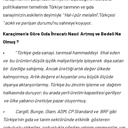
politikalarının temelinde Türkiye tarımının ve gıda
sanayimizin,eskilerin deyimiyle “
Hal-i pür melalini
”,Türkçesi
“
acıklı ve perişan durumu
”nu sahneye koyuyor.
Karaçimen’e Göre Gıda İhracatı Nasıl Artmış ve Bedeli Ne
Olmuş ?
• “
Türkiye gıda sanayi, tarımsal hammaddeyi ithal eden
ve bu ürünleri düşük işçilik maliyetleriyle işleyerek dışa satan
bir özelliğe sahipmiş. Ancak ürettiği artık değer ülkede
kalmıyormuş. Artık değere el koyanlar onu büyük ölçüde
dışarıya aktarıyorlarmış. Türkiye bu zincirin işleme ve dağıtım
halkasında duruyor; bu arada yerli üretim kapasitesi geriliyor
ve ülke yabancı üreticiye pazar oluyormuş.
• Cargill, Bunge, Olam, ADM, CP Standard ve BRF gibi
Türkiye’nin gıda ve tarım sektöründe etkinlik gösteren
çokuluslu şirketler, çoğunlukla sıfırdan yatırım yapmıyorlar, var