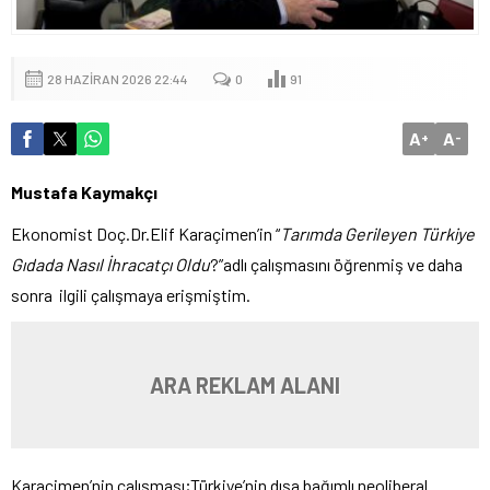
28 HAZIRAN 2026 22:44
0
91
A
A
+
-
Mustafa Kaymakçı
Ekonomist Doç.Dr.Elif Karaçimen’in “
Tarımda Gerileyen Türkiye
Gıdada Nasıl İhracatçı Oldu
?”adlı çalışmasını öğrenmiş ve daha
sonra ilgili çalışmaya erişmiştim.
ARA REKLAM ALANI
Karaçimen’nin çalışması;Türkiye’nin dışa bağımlı neoliberal