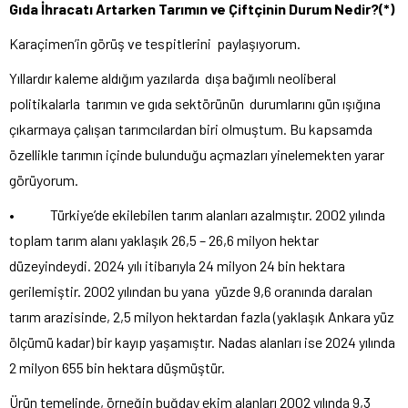
Gıda İhracatı Artarken Tarımın ve Çiftçinin Durum Nedir?(*)
Karaçimen’in görüş ve tespitlerini paylaşıyorum.
Yıllardır kaleme aldığım yazılarda dışa bağımlı neoliberal
politikalarla tarımın ve gıda sektörünün durumlarını gün ışığına
çıkarmaya çalışan tarımcılardan biri olmuştum. Bu kapsamda
özellikle tarımın içinde bulunduğu açmazları yinelemekten yarar
görüyorum.
• Türkiye’de ekilebilen tarım alanları azalmıştır. 2002 yılında
toplam tarım alanı yaklaşık 26,5 – 26,6 milyon hektar
düzeyindeydi. 2024 yılı itibarıyla 24 milyon 24 bin hektara
gerilemiştir. 2002 yılından bu yana yüzde 9,6 oranında daralan
tarım arazisinde, 2,5 milyon hektardan fazla (yaklaşık Ankara yüz
ölçümü kadar) bir kayıp yaşamıştır. Nadas alanları ise 2024 yılında
2 milyon 655 bin hektara düşmüştür.
Ürün temelinde, örneğin buğday ekim alanları 2002 yılında 9,3