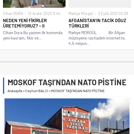
Cihan DURA
13 Aralık 2023 11:44
Mahiye Morgül
3 Eylül 2021 02:28
NEDEN YENİ FİKİRLER
AFGANİSTAN’IN TACİK OĞUZ
ÜRETEMİYORUZ? – II
TÜRKLERİ
Cihan Dura Bu yazının ilk kısmında
Mahiye MORGÜL Bir Afgan
yeni kavram, fikir ve...
müzisyene rastladım internette,
4,5 milyon...
MOSKOF TAŞI’NDAN NATO PİSTİNE
Anasayfa
»
Ceyhun BALCI
»
MOSKOF TAŞI’NDAN NATO PİSTİNE