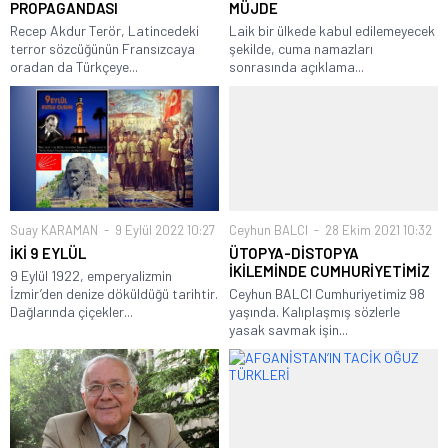
PROPAGANDASI
MÜJDE
Recep Akdur Terör, Latincedeki
Laik bir ülkede kabul edilemeyecek
terror sözcüğünün Fransızcaya
şekilde, cuma namazları
oradan da Türkçeye...
sonrasında açıklama...
Suay KARAMAN
9 Eylül 2022 10:27
Ceyhun BALCI
28 Ekim 2021 10:32
İKİ 9 EYLÜL
ÜTOPYA-DİSTOPYA
İKİLEMİNDE CUMHURİYETİMİZ
9 Eylül 1922, emperyalizmin
İzmir’den denize döküldüğü tarihtir.
Ceyhun BALCI Cumhuriyetimiz 98
Dağlarında çiçekler...
yaşında. Kalıplaşmış sözlerle
yasak savmak işin...