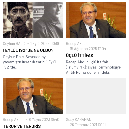
Ceyhun BALCI
1 Eylül 2025 00:19
Recep Akdur
15 Ağustos 2025 17:04
1 EYLÜL 1921’DE NE OLDU?
ÜÇLÜ İTTİFAK
Ceyhun Balcı Sayısız olay
yaşamıştır insanlık tarihi 1 Eylül
Recep Akdur Üçlü ittifak
1921’de....
(Triumvirlik); siyasi terminolojiye
Antik Roma dönemindeki...
Recep Akdur
8 Mayıs 2023 19:40
Suay KARAMAN
26 Temmuz 2021 00:11
TERÖR VE TERÖRİST