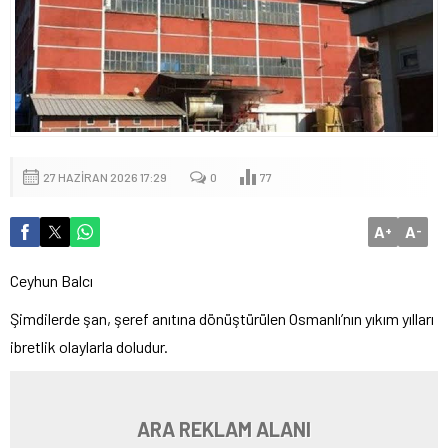
27 HAZIRAN 2026 17:29
0
77
A
A
+
-
Ceyhun Balcı
Şimdilerde şan, şeref anıtına dönüştürülen Osmanlı’nın yıkım yılları
ibretlik olaylarla doludur.
ARA REKLAM ALANI