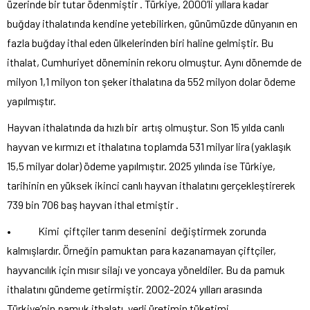
üzerinde bir tutar ödenmiştir . Türkiye, 2000’li yıllara kadar
buğday ithalatında kendine yetebilirken, günümüzde dünyanın en
fazla buğday ithal eden ülkelerinden biri haline gelmiştir. Bu
ithalat, Cumhuriyet döneminin rekoru olmuştur. Aynı dönemde de
milyon 1,1 milyon ton şeker ithalatına da 552 milyon dolar ödeme
yapılmıştır.
Hayvan ithalatında da hızlı bir artış olmuştur. Son 15 yılda canlı
hayvan ve kırmızı et ithalatına toplamda 531 milyar lira (yaklaşık
15,5 milyar dolar) ödeme yapılmıştır. 2025 yılında ise Türkiye,
tarihinin en yüksek ikinci canlı hayvan ithalatını gerçekleştirerek
739 bin 706 baş hayvan ithal etmiştir .
• Kimi çiftçiler tarım desenini değiştirmek zorunda
kalmışlardır. Örneğin pamuktan para kazanamayan çiftçiler,
hayvancılık için mısır silajı ve yoncaya yöneldiler. Bu da pamuk
ithalatını gündeme getirmiştir. 2002-2024 yılları arasında
Türkiye’nin pamuk ithalatı, yerli üretimin tüketimi