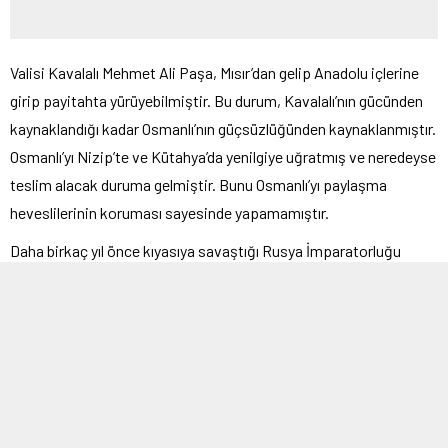
Valisi Kavalalı Mehmet Ali Paşa, Mısır’dan gelip Anadolu içlerine
girip payitahta yürüyebilmiştir. Bu durum, Kavalalı’nın gücünden
kaynaklandığı kadar Osmanlı’nın güçsüzlüğünden kaynaklanmıştır.
Osmanlı’yı Nizip’te ve Kütahya’da yenilgiye uğratmış ve neredeyse
teslim alacak duruma gelmiştir. Bunu Osmanlı’yı paylaşma
heveslilerinin koruması sayesinde yapamamıştır.
Daha birkaç yıl önce kıyasıya savaştığı Rusya İmparatorluğu
Kavalalı tehlikesi karşısında Osmanlı’nın can simidi olmuştur.
Rusya, Osmanlı’yı koruyup, kollayacaktır. Bu, sözle yetinilen bir
olgu olmanın ötesine geçerek Hünkâr İskelesi Antlaşması’yla (8
Temmuz 1833) yazıya da dökülmüştür.
Buna göre, Osmanlı saldırıya uğrarsa Ruslar asker ve donanma
gönderecek, giderleri Osmanlı karşılayacaktır.