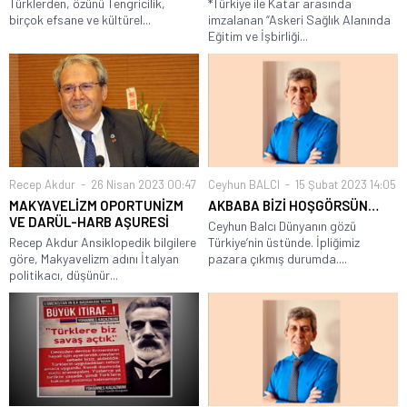
Türklerden, özünü Tengricilik,
*Türkiye ile Katar arasında
birçok efsane ve kültürel...
imzalanan “Askeri Sağlık Alanında
Eğitim ve İşbirliği...
Recep Akdur
26 Nisan 2023 00:47
Ceyhun BALCI
15 Şubat 2023 14:05
MAKYAVELİZM OPORTUNİZM
AKBABA BİZİ HOŞGÖRSÜN…
VE DARÜL-HARB AŞURESİ
Ceyhun Balcı Dünyanın gözü
Recep Akdur Ansiklopedik bilgilere
Türkiye’nin üstünde. İpliğimiz
göre, Makyavelizm adını İtalyan
pazara çıkmış durumda....
politikacı, düşünür...