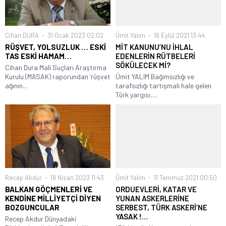
Cihan DURA
31 Ocak 2023 02:02
Ümit Yalım
16 Eylül 2021 13:44
RÜŞVET, YOLSUZLUK … ESKİ
MİT KANUNU’NU İHLAL
TAS ESKİ HAMAM…
EDENLERİN RÜTBELERİ
SÖKÜLECEK Mİ?
Cihan Dura Mali Suçları Araştırma
Kurulu (MASAK) raporundan ‘rüşvet
Ümit YALIM Bağımsızlığı ve
ağının...
tarafsızlığı tartışmalı hale gelen
Türk yargısı,...
Recep Akdur
18 Nisan 2023 11:43
Ümit Yalım
11 Temmuz 2021 00:50
BALKAN GÖÇMENLERİ VE
ORDUEVLERİ, KATAR VE
KENDİNE MİLLİYETÇİ DİYEN
YUNAN ASKERLERİNE
BOZGUNCULAR
SERBEST, TÜRK ASKERİ’NE
YASAK !…
Recep Akdur Dünyadaki