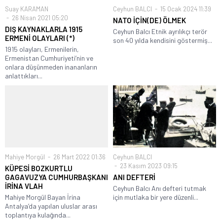
Suay KARAMAN
Ceyhun BALCI
15 Ocak 2024 11:39
26 Nisan 2021 05:20
NATO İÇİN(DE) ÖLMEK
DIŞ KAYNAKLARLA 1915
Ceyhun Balcı Etnik ayrılıkçı terör
ERMENİ OLAYLARI (*)
son 40 yılda kendisini göstermiş...
1915 olayları, Ermenilerin,
Ermenistan Cumhuriyeti’nin ve
onlara düşünmeden inananların
anlattıkları...
Mahiye Morgül
26 Mart 2022 01:36
Ceyhun BALCI
23 Kasım 2023 09:15
KÜPESİ BOZKURTLU
GAGAVUZYA CUMHURBAŞKANI
ANI DEFTERİ
İRİNA VLAH
Ceyhun Balcı Anı defteri tutmak
Mahiye Morgül Bayan İrina
için mutlaka bir yere düzenli...
Antalya’da yapılan uluslar arası
toplantıya kulağında...