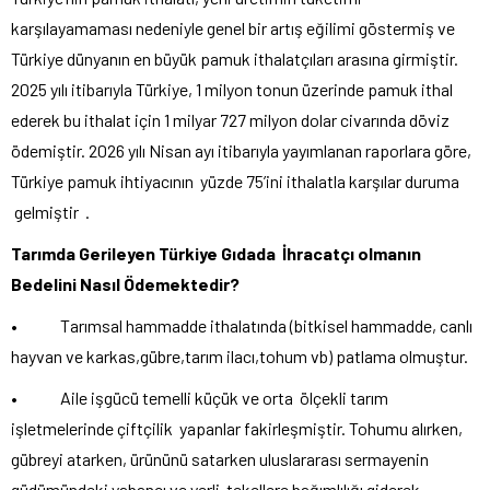
karşılayamaması nedeniyle genel bir artış eğilimi göstermiş ve
Türkiye dünyanın en büyük pamuk ithalatçıları arasına girmiştir.
2025 yılı itibarıyla Türkiye, 1 milyon tonun üzerinde pamuk ithal
ederek bu ithalat için 1 milyar 727 milyon dolar civarında döviz
ödemiştir. 2026 yılı Nisan ayı itibarıyla yayımlanan raporlara göre,
Türkiye pamuk ihtiyacının yüzde 75’ini ithalatla karşılar duruma
gelmiştir .
Tarımda Gerileyen Türkiye Gıdada İhracatçı olmanın
Bedelini Nasıl Ödemektedir?
• Tarımsal hammadde ithalatında (bitkisel hammadde, canlı
hayvan ve karkas,gübre,tarım ilacı,tohum vb) patlama olmuştur.
• Aile işgücü temelli küçük ve orta ölçekli tarım
işletmelerinde çiftçilik yapanlar fakirleşmiştir. Tohumu alırken,
gübreyi atarken, ürününü satarken uluslararası sermayenin
güdümündeki yabancı ve yerli tekellere bağımlılığı giderek