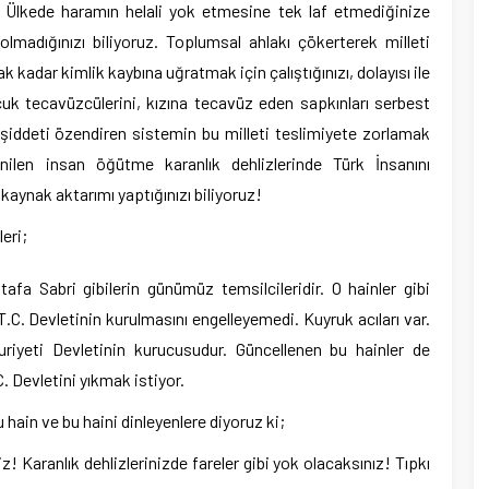
 Ülkede haramın helali yok etmesine tek laf etmediğinize
 olmadığınızı biliyoruz. Toplumsal ahlakı çökerterek milleti
kadar kimlik kaybına uğratmak için çalıştığınızı, dolayısı ile
ocuk tecavüzcülerini, kızına tecavüz eden sapkınları serbest
a şiddeti özendiren sistemin bu milleti teslimiyete zorlamak
enilen insan öğütme karanlık dehlizlerinde Türk İnsanını
kaynak aktarımı yaptığınızı biliyoruz!
eri;
stafa Sabri gibilerin günümüz temsilcileridir. O hainler gibi
T.C. Devletinin kurulmasını engelleyemedi. Kuyruk acıları var.
uriyeti Devletinin kurucusudur. Güncellenen bu hainler de
. Devletini yıkmak istiyor.
hain ve bu haini dinleyenlere diyoruz ki;
Karanlık dehlizlerinizde fareler gibi yok olacaksınız! Tıpkı