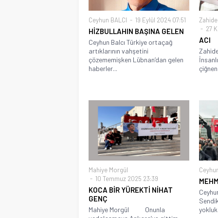
Ceyhun BALCI
19 Eylül 2024 07:51
Zahide
27 K
HİZBULLAHIN BAŞINA GELEN
ACI
Ceyhun Balcı Türkiye ortaçağ
artıklarının vahşetini
Zahide
çözememişken Lübnan’dan gelen
İnsanl
haberler...
çiğneni
Mahiye Morgül
Ceyhu
10 Temmuz 2025 23:39
MEHM
KOCA BİR YÜREKTİ NİHAT
Ceyhu
GENÇ
Sendik
Mahiye Morgül Onunla
yokluk