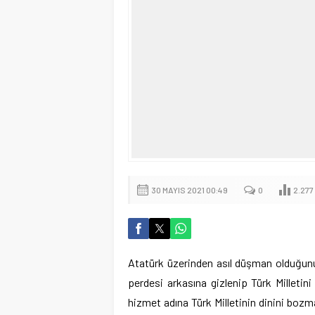
30 MAYIS 2021 00:49
0
2.277
Atatürk üzerinden asıl düşman olduğunuz
perdesi arkasına gizlenip Türk Milletini
hizmet adına Türk Milletinin dinini bozma