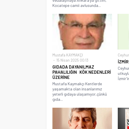
vedalaşmaya Ankara’ya gittim,
Kocatepe camii avlusunda...
Mustafa KAYMAKÇI
Ceyhu
15 Nisan 2025 00:13
İZMİ
GIDADA DAYANILMAZ
Ceyhun
PAHALILIĞIN KÖK NEDENLERİ
utkuyl
ÜZERİNE
İzmir’i
Mustafa Kaymakçı Kentlerde
yaşamakta olan insanlarımız
yeterli gıdaya ulaşamıyor,çünkü
gıda...