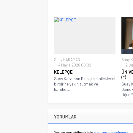
Suay KARAMAN
Suay 
4 Mayıs 2026 00:02
2 Şu
KELEPÇE
ÜNİV
(*)
Suay Karaman Bir kişinin bileklerini
birbirine yakın tutmak ve
Suay K
hareket...
Demok
Uğur M
YORUMLAR
Yorum yapabilmek için
oturum açmalısınız
.