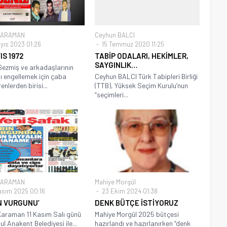
KARAMAN
Ceyhun BALCI
yıs 2023 01:26
15 Temmuz 2020 11:25
IS 1972
TABİP ODALARI, HEKİMLER,
SAYGINLIK…
Gezmiş ve arkadaşlarının
ı engellemek için çaba
Ceyhun BALCI Türk Tabipleri Birliği
nlerden birisi...
(TTB), Yüksek Seçim Kurulu’nun
“seçimleri...
KARAMAN
Mahiye Morgül
asım 2025 00:16
23 Ekim 2024 01:38
N VURGUNU’
DENK BÜTÇE İSTİYORUZ
araman 11 Kasım Salı günü
Mahiye Morgül 2025 bütçesi
l Anakent Belediyesi ile...
hazırlandı ve hazırlanırken “denk