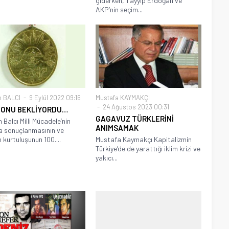
giderken, Tayyip Erdoğan ve
AKP’nin seçim...
n BALCI
9 Eylül 2022 09:16
Mustafa KAYMAKÇI
24 Ağustos 2023 00:31
R ONU BEKLİYORDU…
GAGAVUZ TÜRKLERİNİ
 Balcı Milli Mücadele’nin
ANIMSAMAK
a sonuçlanmasının ve
n kurtuluşunun 100....
Mustafa Kaymakçı Kapitalizmin
Türkiye’de de yarattığı iklim krizi ve
yakıcı...