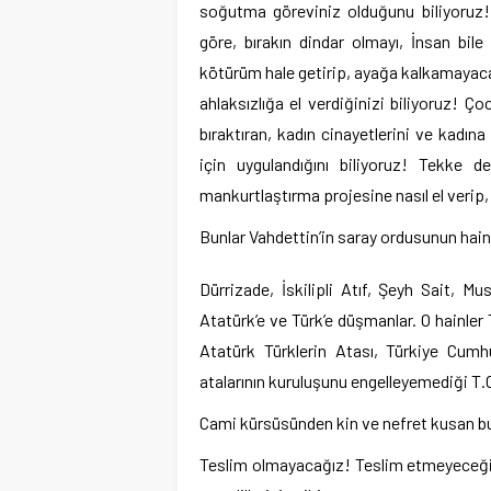
soğutma göreviniz olduğunu biliyoruz!
göre, bırakın dindar olmayı, İnsan bile
kötürüm hale getirip, ayağa kalkamayacak 
ahlaksızlığa el verdiğinizi biliyoruz! Ç
bıraktıran, kadın cinayetlerini ve kadın
için uygulandığını biliyoruz! Tekke d
mankurtlaştırma projesine nasıl el verip, 
Bunlar Vahdettin’in saray ordusunun hainl
Dürrizade, İskilipli Atıf, Şeyh Sait, Mu
Atatürk’e ve Türk’e düşmanlar. O hainler 
Atatürk Türklerin Atası, Türkiye Cumh
atalarının kuruluşunu engelleyemediği T.C
Cami kürsüsünden kin ve nefret kusan bu 
Teslim olmayacağız! Teslim etmeyeceğiz! 