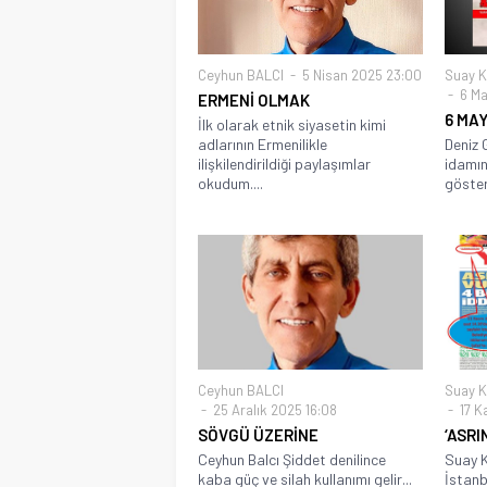
Ceyhun BALCI
5 Nisan 2025 23:00
Suay 
6 Ma
ERMENİ OLMAK
6 MAY
İlk olarak etnik siyasetin kimi
adlarının Ermenilikle
Deniz 
ilişkilendirildiği paylaşımlar
idamın
okudum....
göstere
Ceyhun BALCI
Suay 
25 Aralık 2025 16:08
17 K
SÖVGÜ ÜZERİNE
‘ASRI
Ceyhun Balcı Şiddet denilince
Suay K
kaba güç ve silah kullanımı gelir...
İstanbu