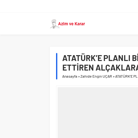
ATATÜRK’E PLANLI B
ETTİREN ALÇAKLAR
Anasayfa
»
Zahide Engin UÇAR
»
ATATÜRK’E P