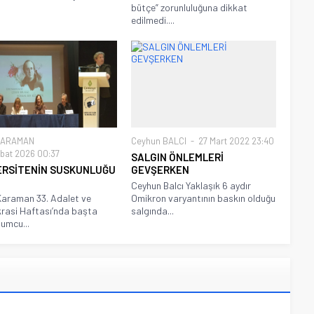
bütçe” zorunluluğuna dikkat
edilmedi....
KARAMAN
Ceyhun BALCI
27 Mart 2022 23:40
bat 2026 00:37
SALGIN ÖNLEMLERİ
ERSİTENİN SUSKUNLUĞU
GEVŞERKEN
Ceyhun Balcı Yaklaşık 6 aydır
araman 33. Adalet ve
Omikron varyantının baskın olduğu
rasi Haftası’nda başta
salgında...
umcu...