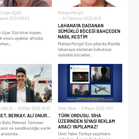
 Engin UÇAR
Mahiye Morgül
asım 2024 09:53
24 Temmuz 2023 01:12
LAHANAYA DADANAN
SÜMÜKLÜ BÖCEĞİ BAHÇEDEN
 Uçar Söz biter bazen,
NASIL KESTİM
ık onuru ayaklar altında
rken...
Mahiye Morgül Son yıllarda Rize’de
lahanaya dadanan kabuksuz
sümüklü böcekler...
n BALCI
26 Mart 2025 16:47
Ümit Yalım
9 Mayıs 2023 11:57
ET, BERKAY, ALİ ONUR…
TÜRK ORDUSU, SİHA
ÜZERİNDEN SİYASİ REKLAM
n Balcı Mehmet Türkmen
ARACI YAPILAMAZ!
anın ve sendikacılığın varlık
 arasında...
Ümit Yalım Türkiye seçimlere