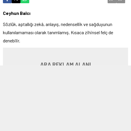
Ceyhun Balcı
Sözlük, aptallığı zekâ, anlayış, nedensellik ve sağduyunun
kullanılamaması olarak tanımlamış. Kısaca zihinsel felç de
denebilir.
ARA REKLAM ALANI
Hamas’ın akılla uzaktan yakından ilintili olmayan sözde
“Aksa
tufanı”
kalkışmasıyla başlayan sürecin böyle sonuçlanacağını
bilmek için gelecek bilicisi olmak gerekmiyordu. Ama,
aptallaştırılan toplumlar öngörmek yerine önce yapıp sonra
düşünme özelliğiyle donatıldığı içindir ki deneyim birikimi de