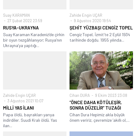
Suay KARAMAN
Zahide Engin UÇAR
27 Şubat 2022 23:59
9 Ağustos 2020 19:54
RUSYA-UKRAYNA
ŞEHİT YÜZBAŞI CENGİZ TOPEL
Suay Karaman Karadeniz’de çirkin
Cengiz Topel, İzmit’te 2 Eylül 1934
bir oyun tezgâhlanıyor; Rusya’nın
tarihinde doğdu. 1955 yılında...
Ukrayna’ya yaptığı...
Zahide Engin UÇAR
Cihan DURA
9 Ekim 2023 23:08
3 Ağustos 2021 10:07
“ÖNCE DAHA KÖTÜLEŞİR,
MİLLİ YAS İLANI
SONRA DÜZELİR” TUZAĞI
Papa öldü, bayrakları yarıya
Cihan Dura Hepimiz akla büyük
indirdiler. Suudi Kralı öldü. Yas
önem veririz, çevremize ‘akıllı ol,...
ilan...