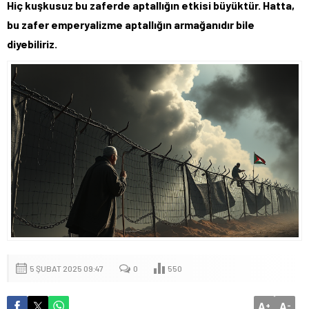
Hiç kuşkusuz bu zaferde aptallığın etkisi büyüktür. Hatta,
bu zafer emperyalizme aptallığın armağanıdır bile
diyebiliriz.
5 ŞUBAT 2025 09:47
0
550
A
A
+
-