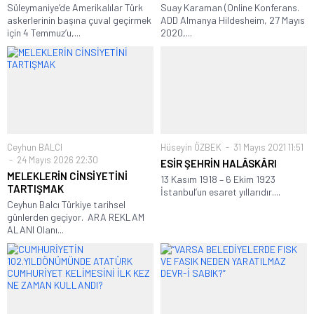
Süleymaniye’de Amerikalılar Türk
Suay Karaman (Online Konferans.
askerlerinin başına çuval geçirmek
ADD Almanya Hildesheim, 27 Mayıs
için 4 Temmuz’u,...
2020,...
Ceyhun BALCI
Hüseyin ÖZBEK
31 Mayıs 2021 11:51
24 Mayıs 2026 22:30
ESİR ŞEHRİN HALÂSKÂRI
MELEKLERİN CİNSİYETİNİ
13 Kasım 1918 – 6 Ekim 1923
TARTIŞMAK
İstanbul’un esaret yıllarıdır....
Ceyhun Balcı Türkiye tarihsel
günlerden geçiyor. ARA REKLAM
ALANI Olanı...