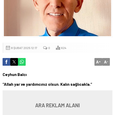
8 ŞUBAT 2025 12:17
0
624
A
A
+
-
Ceyhun Balcı
“Allah yar ve yardımcınız olsun. Kalın sağlıcakla.”
ARA REKLAM ALANI