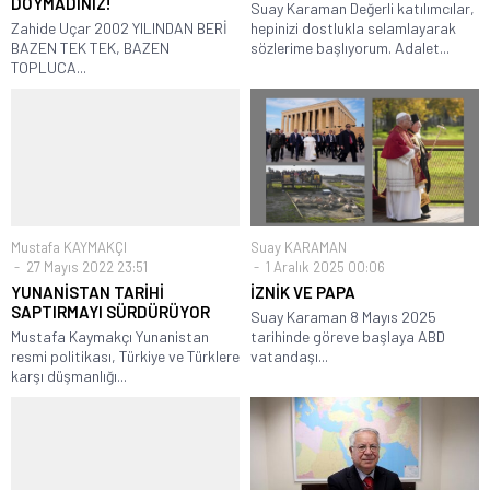
DOYMADINIZ!
Suay Karaman Değerli katılımcılar,
Zahide Uçar 2002 YILINDAN BERİ
hepinizi dostlukla selamlayarak
BAZEN TEK TEK, BAZEN
sözlerime başlıyorum. Adalet...
TOPLUCA...
Mustafa KAYMAKÇI
Suay KARAMAN
27 Mayıs 2022 23:51
1 Aralık 2025 00:06
YUNANİSTAN TARİHİ
İZNİK VE PAPA
SAPTIRMAYI SÜRDÜRÜYOR
Suay Karaman 8 Mayıs 2025
Mustafa Kaymakçı Yunanistan
tarihinde göreve başlaya ABD
resmi politikası, Türkiye ve Türklere
vatandaşı...
karşı düşmanlığı...