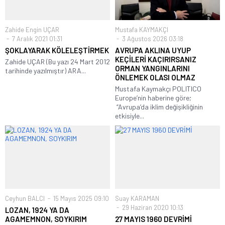
Zahide Engin UÇAR
Mustafa KAYMAKÇI
7 Aralık 2021 01:31
3 Ağustos 2026 03:18
ŞOKLAYARAK KÖLELEŞTİRMEK
AVRUPA AKLINA UYUP
KEÇİLERİ KAÇIRIRSANIZ
Zahide UÇAR (Bu yazı 24 Mart 2012
ORMAN YANGINLARINI
tarihinde yazılmıştır) ARA...
ÖNLEMEK OLASI OLMAZ
Mustafa Kaymakçı POLITICO
Europe’nin haberine göre;
“Avrupa’da iklim değişikliğinin
etkisiyle...
Ceyhun BALCI
15 Mayıs 2025 09:10
Suay KARAMAN
29 Haziran 2020 10:13
LOZAN, 1924 YA DA
AGAMEMNON, SOYKIRIM
27 MAYIS 1960 DEVRİMİ