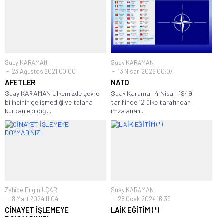
Suay KARAMAN
Suay KARAMAN
23 Ağustos 2021 00:00
13 Nisan 2026 00:07
AFETLER
NATO
Suay KARAMAN Ülkemizde çevre
Suay Karaman 4 Nisan 1949
bilincinin gelişmediği ve talana
tarihinde 12 ülke tarafından
kurban edildiği...
imzalanan...
Zahide Engin UÇAR
Suay KARAMAN
8 Mart 2024 11:04
28 Ocak 2024 16:39
CİNAYET İŞLEMEYE
LAİK EĞİTİM (*)