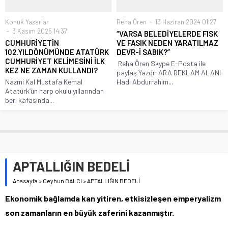
Konuk Yazarlar
Reha Ören
13 Haziran 2024 01:27
3 Kasım 2025 14:37
“VARSA BELEDİYELERDE FISK
CUMHURİYETİN
VE FASIK NEDEN YARATILMAZ
102.YILDÖNÜMÜNDE ATATÜRK
DEVR-İ SABIK?”
CUMHURİYET KELİMESİNİ İLK
Reha Ören Skype E-Posta ile
KEZ NE ZAMAN KULLANDI?
paylaş Yazdır ARA REKLAM ALANI
Nazmi Kal Mustafa Kemal
Hadi Abdurrahim...
Atatürk’ün harp okulu yıllarından
beri kafasında...
APTALLIĞIN BEDELİ
Anasayfa
»
Ceyhun BALCI
»
APTALLIĞIN BEDELİ
Ekonomik bağlamda kan yitiren, etkisizleşen emperyalizm
son zamanların en büyük zaferini kazanmıştır.