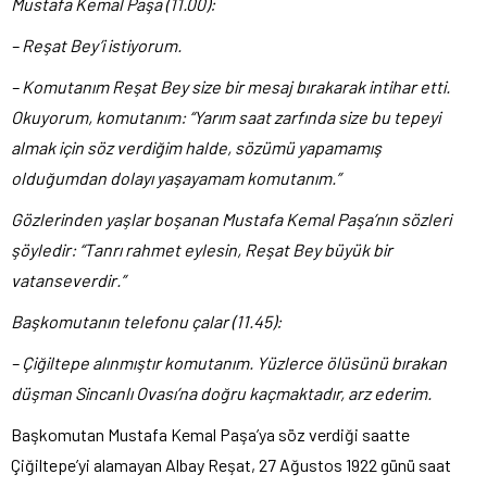
Mustafa Kemal Paşa (11.00):
– Reşat Bey’i istiyorum
.
– Komutanım Reşat Bey size bir mesaj bırakarak intihar etti.
Okuyorum, komutanım: “Yarım saat zarfında size bu tepeyi
almak için söz verdiğim halde, sözümü yapamamış
olduğumdan dolayı yaşayamam komutanım.”
Gözlerinden yaşlar boşanan Mustafa Kemal Paşa’nın sözleri
şöyledir: “Tanrı rahmet eylesin, Reşat Bey büyük bir
vatanseverdir
.”
Başkomutanın telefonu çalar (11.45):
– Çiğiltepe alınmıştır komutanım. Yüzlerce ölüsünü bırakan
düşman Sincanlı Ovası’na doğru kaçmaktadır, arz ederim.
Başkomutan Mustafa Kemal Paşa’ya söz verdiği saatte
Çiğiltepe’yi alamayan Albay Reşat, 27 Ağustos 1922 günü saat