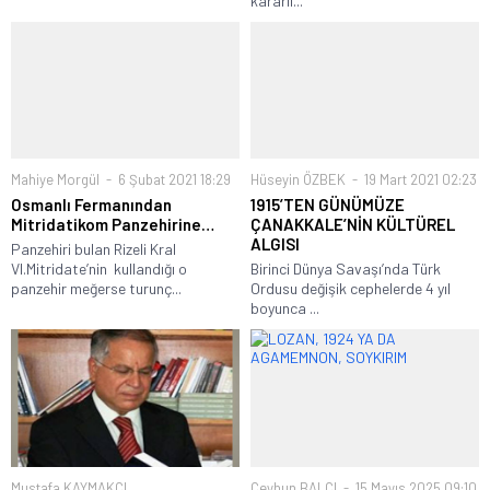
kararlı...
Mahiye Morgül
6 Şubat 2021 18:29
Hüseyin ÖZBEK
19 Mart 2021 02:23
Osmanlı Fermanından
1915’TEN GÜNÜMÜZE
Mitridatikom Panzehirine…
ÇANAKKALE’NİN KÜLTÜREL
ALGISI
Panzehiri bulan Rizeli Kral
VI.Mitridate’nin kullandığı o
Birinci Dünya Savaşı’nda Türk
panzehir meğerse turunç...
Ordusu değişik cephelerde 4 yıl
boyunca ...
Mustafa KAYMAKÇI
Ceyhun BALCI
15 Mayıs 2025 09:10