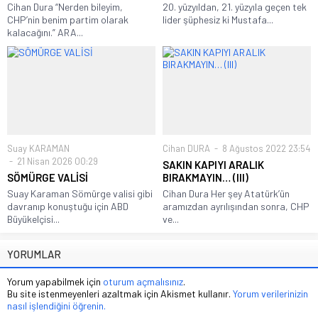
Cihan Dura “Nerden bileyim,
20. yüzyıldan, 21. yüzyıla geçen tek
CHP’nin benim partim olarak
lider şüphesiz ki Mustafa...
kalacağını.” ARA...
Suay KARAMAN
Cihan DURA
8 Ağustos 2022 23:54
21 Nisan 2026 00:29
SAKIN KAPIYI ARALIK
SÖMÜRGE VALİSİ
BIRAKMAYIN… (III)
Suay Karaman Sömürge valisi gibi
Cihan Dura Her şey Atatürk’ün
davranıp konuştuğu için ABD
aramızdan ayrılışından sonra, CHP
Büyükelçisi...
ve...
YORUMLAR
Yorum yapabilmek için
oturum açmalısınız
.
Bu site istenmeyenleri azaltmak için Akismet kullanır.
Yorum verilerinizin
nasıl işlendiğini öğrenin.