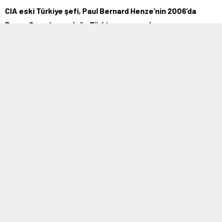
CIA eski Türkiye şefi, Paul Bernard Henze’nin 2006’da
Beyaz Saray’a sunduğu Türkiye raporunda;
Demek ki neymiş? Başkanlık sistemi ABD patentli bir BOP
projesiymiş… Ve; Evet diyen herkes ama herkes; Aslında,
CİA elemanı Paul Bernard HENZE’ye EVET DİYORMUŞ…
Biraz da Beyin Fırtınası Yapalım
Şayet 2002 yılında tek adam rejimi olsaydı;
* 1 Mart teskeresi diye bir teskere olmayacak, Erdoğan 60 bin
ABD askerini Güneydoğu’ya yerleştirecek, Türk Ordusu ABD’li
komutanların emrinde lejyoner askeri olarak Irak’ta Müslüman
Iraklıları öldürecekti.
* Suriye sınırımız (Ceylanpınar Devlet Çiftliği de içinde) mayın
temizleme bahanesiyle 49 yıllığına İsrailli bir firmaya verilmiş
olacaktı.