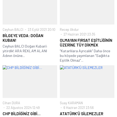
Ceyhun BALCI
23 Eylül 2021 20:10
Recep Akdur
27 Haziran 2021 23:35
BİLGEYE VEDA: DOĞAN
KUBAN!
OLMAYAN FIRSAT EŞİTLİĞİNİN
ÜZERİNE TÜY DİKMEK
Ceyhun BALCI Doğan Kuban’ı
yitirdik! ARA REKLAM ALANI
“Katarlılara Ayrıcalık” Daha önce
Adının önüne...
bu köşede yayımlanan “Sağlıkta
Eşitlik Olmaz”...
Cihan DURA
Suay KARAMAN
22 Ağustos 2024 12:49
6 Haziran 2021 23:56
CHP BİLDİĞİNİZ GİBİ…
ATATÜRK’Ü SİLEMEZLER