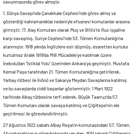
savunmasında görev almıştır.
1. Dünya Savaşı’nda Çanakkale Cephesi’nde görev almış ve
gösterdiği kahramanlıklar nedeniyle efsanevi komutanlar arasına
girmiştir. 17. Alay Komutanı olarak Muş ve Bitlis’te Rus işgaline
karşı savaşmış, Suriye Cephesi’nde 53. Tümen Komutanlığı’na
atanmıştır. 1918 yılında İngilizlere esir düşmüş, esaretten kurtulur
kurtulmaz Aralık 1919’da Milli Mücadele’ye katılmak üzere
İnebolu’dan “İstiklal Yolu” üzerinden Ankara’ya geçmiştir. Mustafa
Kemal Paşa tarafından 21. Tümen Komutanlığı’na getirilerek,
Yarbay rütbesi ile İnönü ve Sakarya Meydan Savaşlarına katılmış
ve bu savaşlarda ciddi başarılar göstermiştir. 1 Mart 1922
tarihinde Albay rütbesine terfi ederek, Büyük Taarruz’da 57.
Tümen Komutanı olarak savaşa katılmış ve Çiğiltepe’nin ele
geçirilmesi ile görevlendirilmiştir.
27 Ağustos 1922 sabahı Albay Reşat’ın komutasındaki 57. Tümen,
Afyonkarahisar`ın güneybatısında yer alan, 1591 rakımlı Çiğiltepe’yi