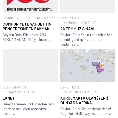
Ceyhun BALCI
28 Ekim 2023 22:30
Ceyhun BALCI
24 Temmuz 2022 11:01
CUMHURİYETE VAHDETTİN
PENCERESİNDEN BAKMAK
24 TEMMUZ SINAVI
Ceyhun Balcı Dile kolay! ARA
Ceyhun Balcı Yakın tarihimizin her
REKLAM ALANI 100 yıl. İnsan...
önemli günü aynı zamanda
toplumsal...
Suay KARAMAN
Ceyhun BALCI
2 Ağustos 2020 23:18
22 Ağustos 2023 15:26
LANET
KURULMAKTA OLAN (YENİ)
DÜNYADA AFRİKA
Suay Karaman 1991 yılından beri
ibadete açık olan Ayasofya,
Ceyhun Balcı Kim ne derse desin!
Lozan...
Geçmişteki dünyayı kutsamakta