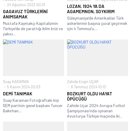
24 Ağustos 2023 00:31
LOZAN, 1924 YA DA
GAGAVUZ TÜRKLERİNİ
AGAMEMNON, SOYKIRIM
ANIMSAMAK
Süleymaniye’de Amerikalılar Türk
Mustafa Kaymakçı Kapitalizmin
askerlerinin başına çuval geçirmek
Türkiye’de de yarattığı iklim krizi ve
için 4 Temmuz’u,...
yakıcı...
Suay KARAMAN
Zahide Engin UÇAR
5 Kasım 2024 02:03
6 Temmuz 2024 10:13
DEMİ TANIMAK
BOZKURT OLDU HAYAT
ÖPÜCÜĞÜ
Suay Karaman Fotoğraftaki kişi
DEM partinin genel başkanı Tuncer
Zahide Uçar 2024 Avrupa Futbol
Bakırhan....
Şampiyonası’nda oynanan
Avusturya-Türkiye maçında iki...