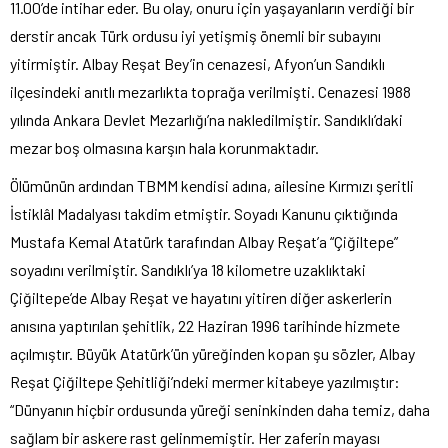
11.00’de intihar eder. Bu olay, onuru için yaşayanların verdiği bir
derstir ancak Türk ordusu iyi yetişmiş önemli bir subayını
yitirmiştir. Albay Reşat Bey’in cenazesi, Afyon’un Sandıklı
ilçesindeki anıtlı mezarlıkta toprağa verilmişti. Cenazesi 1988
yılında Ankara Devlet Mezarlığı’na nakledilmiştir. Sandıklı’daki
mezar boş olmasına karşın hala korunmaktadır.
Ölümünün ardından TBMM kendisi adına, ailesine Kırmızı şeritli
İstiklâl Madalyası takdim etmiştir. Soyadı Kanunu çıktığında
Mustafa Kemal Atatürk tarafından Albay Reşat’a “Çiğiltepe”
soyadını verilmiştir. Sandıklı’ya 18 kilometre uzaklıktaki
Çiğiltepe’de Albay Reşat ve hayatını yitiren diğer askerlerin
anısına yaptırılan şehitlik, 22 Haziran 1996 tarihinde hizmete
açılmıştır. Büyük Atatürk’ün yüreğinden kopan şu sözler, Albay
Reşat Çiğiltepe Şehitliği’ndeki mermer kitabeye yazılmıştır:
“Dünyanın hiçbir ordusunda yüreği seninkinden daha temiz, daha
sağlam bir askere rast gelinmemiştir. Her zaferin mayası