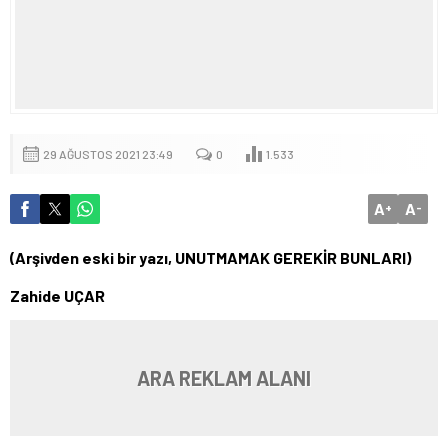
29 AĞUSTOS 2021 23:49
0
1.533
A
A
+
-
(Arşivden eski bir yazı, UNUTMAMAK GEREKİR BUNLARI)
Zahide UÇAR
ARA REKLAM ALANI