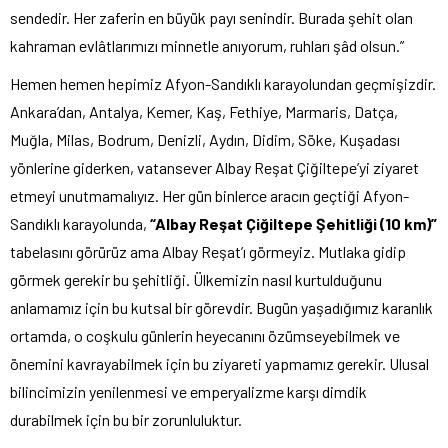
sendedir. Her zaferin en büyük payı senindir. Burada şehit olan
kahraman evlâtlarımızı minnetle anıyorum, ruhları şâd olsun.”
Hemen hemen hepimiz Afyon-Sandıklı karayolundan geçmişizdir.
Ankara’dan, Antalya, Kemer, Kaş, Fethiye, Marmaris, Datça,
Muğla, Milas, Bodrum, Denizli, Aydın, Didim, Söke, Kuşadası
yönlerine giderken, vatansever Albay Reşat Çiğiltepe’yi ziyaret
etmeyi unutmamalıyız. Her gün binlerce aracın geçtiği Afyon-
Sandıklı karayolunda,
“Albay Reşat Çiğiltepe Şehitliği (10 km)”
tabelasını görürüz ama Albay Reşat’ı görmeyiz. Mutlaka gidip
görmek gerekir bu şehitliği. Ülkemizin nasıl kurtulduğunu
anlamamız için bu kutsal bir görevdir. Bugün yaşadığımız karanlık
ortamda, o coşkulu günlerin heyecanını özümseyebilmek ve
önemini kavrayabilmek için bu ziyareti yapmamız gerekir. Ulusal
bilincimizin yenilenmesi ve emperyalizme karşı dimdik
durabilmek için bu bir zorunluluktur.