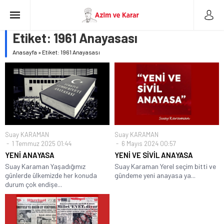
Etiket:
1961 Anayasası
Anasayfa
»
Etiket: 1961 Anayasası
Suay KARAMAN
Suay KARAMAN
1 Temmuz 2025 01:44
6 Mayıs 2024 00:57
YENİ ANAYASA
YENİ VE SİVİL ANAYASA
Suay Karaman Yaşadığımız
Suay Karaman Yerel seçim bitti ve
günlerde ülkemizde her konuda
gündeme yeni anayasa ya...
durum çok endişe...