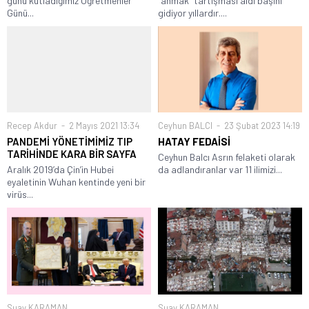
günü kutladığımız Öğretmenler
“ahmak” tartışması aldı başını
Günü...
gidiyor yıllardır....
Recep Akdur
2 Mayıs 2021 13:34
Ceyhun BALCI
23 Şubat 2023 14:19
PANDEMİ YÖNETİMİMİZ TIP
HATAY FEDAİSİ
TARİHİNDE KARA BİR SAYFA
Ceyhun Balcı Asrın felaketi olarak
Aralık 2019’da Çin’in Hubei
da adlandıranlar var 11 ilimizi...
eyaletinin Wuhan kentinde yeni bir
virüs...
Suay KARAMAN
Suay KARAMAN