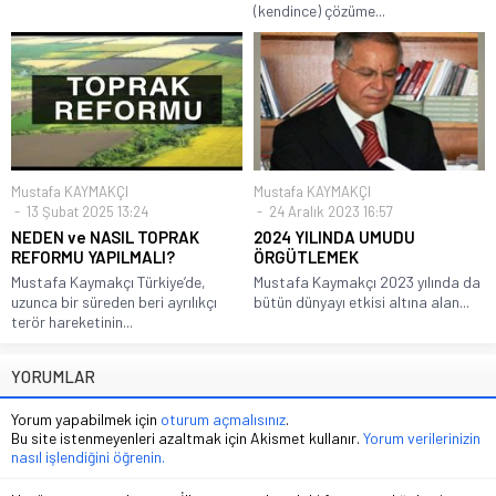
(kendince) çözüme...
Mustafa KAYMAKÇI
Mustafa KAYMAKÇI
13 Şubat 2025 13:24
24 Aralık 2023 16:57
NEDEN ve NASIL TOPRAK
2024 YILINDA UMUDU
REFORMU YAPILMALI?
ÖRGÜTLEMEK
Mustafa Kaymakçı Türkiye’de,
Mustafa Kaymakçı 2023 yılında da
uzunca bir süreden beri ayrılıkçı
bütün dünyayı etkisi altına alan...
terör hareketinin...
YORUMLAR
Yorum yapabilmek için
oturum açmalısınız
.
Bu site istenmeyenleri azaltmak için Akismet kullanır.
Yorum verilerinizin
nasıl işlendiğini öğrenin.