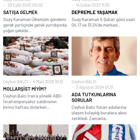
29 Eylül 2025 00:02
14 Şubat 2023 11:30
SATIŞA GELMEK
DEPREMLE YAŞAMAK
Suay Karaman Ülkemizin gündemi
Suay Karaman 6 Şubat günü saat
gerek yurtiçinde gerek yurtdışında
04.17 ve 13.24’de merkezi...
yoğun şekilde...
Ceyhun BALCI
6 Mart 2026 10:12
Ceyhun BALCI
3 Ağustos 2024 01:31
MOLLARŞİST MİYİM?
ADA TUTKUNLARINA
Ceyhun Balcı İran’a yönelik ABD-
SORULAR
İsrail emperyalist saldırısının
birinci haftası dolarken...
Ceyhun Balcı Yunan adalarına
ulaşım kolaylığı buralara akını
tetikledi. Zamanla...