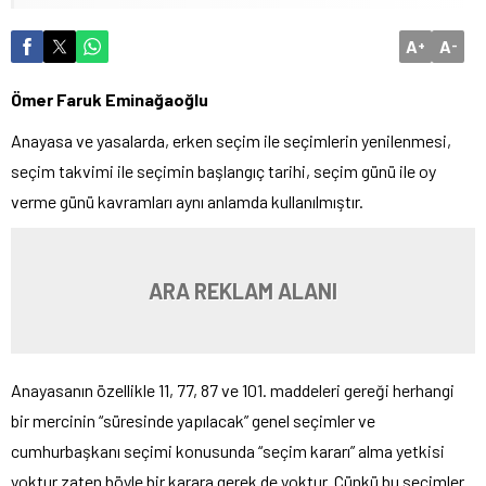
A
A
+
-
Ömer Faruk Eminağaoğlu
Anayasa ve yasalarda, erken seçim ile seçimlerin yenilenmesi,
seçim takvimi ile seçimin başlangıç tarihi, seçim günü ile oy
verme günü kavramları aynı anlamda kullanılmıştır.
ARA REKLAM ALANI
Anayasanın özellikle 11, 77, 87 ve 101. maddeleri gereği herhangi
bir mercinin “süresinde yapılacak” genel seçimler ve
cumhurbaşkanı seçimi konusunda “seçim kararı” alma yetkisi
yoktur zaten böyle bir karara gerek de yoktur. Çünkü bu seçimler