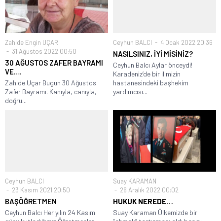
Zahide Engin UÇAR
Ceyhun BALCI
4 Ocak 2022 20:36
31 Ağustos 2022 00:50
NASILSINIZ, İYİ MİSİNİZ?
30 AĞUSTOS ZAFER BAYRAMI
Ceyhun Balcı Aylar önceydi!
VE….
Karadeniz’de bir ilimizin
Zahide Uçar Bugün 30 Ağustos
hastanesindeki başhekim
Zafer Bayramı. Kanıyla, canıyla,
yardımcısı...
doğru...
Ceyhun BALCI
Suay KARAMAN
23 Kasım 2021 20:50
26 Aralık 2022 00:02
BAŞÖĞRETMEN
HUKUK NEREDE…
Ceyhun Balcı Her yılın 24 Kasım
Suay Karaman Ülkemizde bir