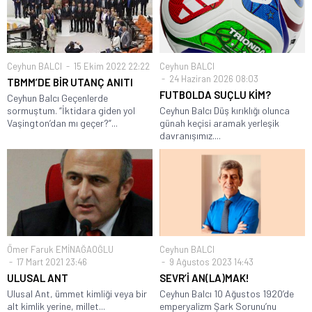
Ceyhun BALCI
15 Ekim 2022 22:22
Ceyhun BALCI
24 Haziran 2026 08:03
TBMM’DE BİR UTANÇ ANITI
FUTBOLDA SUÇLU KİM?
Ceyhun Balcı Geçenlerde
sormuştum. “İktidara giden yol
Ceyhun Balcı Düş kırıklığı olunca
Vaşington’dan mı geçer?”...
günah keçisi aramak yerleşik
davranışımız....
Ömer Faruk EMİNAĞAOĞLU
Ceyhun BALCI
17 Mart 2021 23:46
9 Ağustos 2023 14:43
ULUSAL ANT
SEVR’İ AN(LA)MAK!
Ulusal Ant, ümmet kimliği veya bir
Ceyhun Balcı 10 Ağustos 1920’de
alt kimlik yerine, millet...
emperyalizm Şark Sorunu’nu