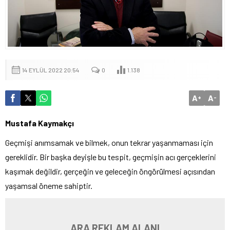
14 EYLÜL 2022 20:54
0
1.138
A
A
+
-
Mustafa Kaymakçı
Geçmişi anımsamak ve bilmek, onun tekrar yaşanmaması için
gereklidir. Bir başka deyişle bu tespit, geçmişin acı gerçeklerini
kaşımak değildir, gerçeğin ve geleceğin öngörülmesi açısından
yaşamsal öneme sahiptir.
ARA REKLAM ALANI