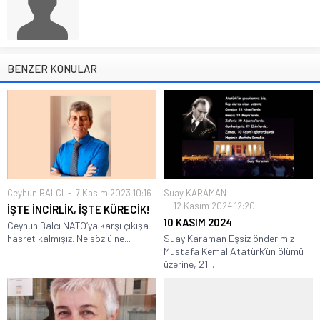
BENZER KONULAR
Ceyhun BALCI
7 Kasım 2023 10:16
Suay KARAMAN
12 Kasım 2024 12:20
İŞTE İNCİRLİK, İŞTE KÜRECİK!
10 KASIM 2024
Ceyhun Balcı NATO’ya karşı çıkışa
hasret kalmışız. Ne sözlü ne...
Suay Karaman Eşsiz önderimiz
Mustafa Kemal Atatürk’ün ölümü
üzerine, 21...