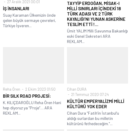
27 Aralık 2021 00:01
TAYYİP ERDOĞAN, MİSAK-I
İŞ İNSANLARI
MİLLİ SINIRLARI İÇİNDEKİ 18
TÜRK ADASI VE 2 TÜRK
Suay Karaman Ülkemizin önde
KAYALIĞI’NI YUNAN ASKERİNE
gelen büyük sermaye çevreleri,
TESLİM ETTİ !…
Türkiye İşveren...
Ümit YALIM Milli Savunma Bakanlığı
eski Genel Sekreteri ARA
REKLAM...
Reha Ören
2 Ekim 2023 01:50
Cihan DURA
21 Temmuz 2020 07:24
BİR SILK ROAD PROJESİ:
KÜLTÜR EMPERYALİZMİ MİLLÎ
K. KILIÇDAROĞLU Reha Ören Hani
KÜLTÜRÜ YOK EDER
hep diyoruz ya “Proje”… ARA
REKLAM...
Cihan Dura “Fatih’in İstanbul’u
aldığı surlardan bu milletin
kültürünü fethedeceğim.”...