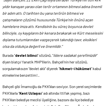
yıldır kanayan yarası olan terör ortamının bitmesi adına önemli
bir adım attı. O tarihten bu yana terörün bitmesi ve
çatışmaların çözümü hususunda Türkiye’nin önünü açan
hamlelere imza attı. Kendisinin bu süreç boyunca devlet
bilinciyle, oy kaygılarını bir kenara bırakarak ve Kürt meselesini
dışlama tutumlarından vazgeçerek takındığı tavır, eksikleri
olsa da oldukça değerli ve önemlidir.”
Burada “
devlet bilinci
” sözünü, “
lidere sadakat şerefimizdir
”
diyen biatçı/ fanatik MHP’lilerin, Bahçeli’nin her sözünü,
sorgulamaksızın “devlet aklı” diyerek “
hikmet-i hükümet
” kabul
etmelerine benzettim!..
Bahçeli gibi İmamoğlu da PKK’lıları seviyor. Son yerel seçimlerde
PKK’lılarla “
Kent Uzlaşısı
” adı altında ittifak yapmış, bazı
PKK’lıları belediye meclisi üyeliğine, bazısını da ilçe belediye