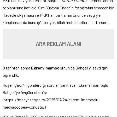
PKK’lıları seviyor. Terörist Başı’na “
Kurucu Önder”
demesi, anma
toplantısına katıldığı Sırrı Süreyya Önder’in fotoğrafını sevecen bir
ifadeyle okşaması ve PKK’lıları partisinin önünde sevgiyle
karşılaması da bunu gösteriyor. Allah muhabbetlerini arttırsın!..
ARA REKLAM ALANI
O tarihten sonra
Ekrem İmamoğlu
’nun da Bahçeli’yi sevdiğini
öğrendik.
Ruşen Çakır’ın gönderdiği soruları yanıtlayan Ekrem İmamoğlu
Bahçeli’ye övgüler dizmiş:
(https://medyascope.tv/2025/07/24/ekrem-imamoglu-
medyascopea-konustu/)
“
Sayın Bahçeli, 22 Ekim çağrısıyla beraber Türkiye’nin son kırk