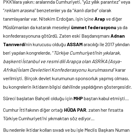
PKK’lılara yakın; aralarında Cumhuriyeti, “yüz yıllık parantez” veya
“
reklam arası
na” benzetenler ya da “
kanlı darbe
” olarak
tanımlayanlar var. Nitekim Erdoğan, işin içine
Arap
ve diğer
Müslümanları da katarak meseleyi
ümmet federasyonu
ya da
konfederasyonuna götürdü. Zaten eski Başdanışmanı
Adnan
Tanrıverdi
’nin kurucusu olduğu
ASSAM
aracılığı ile 2017 yılından
beri yapılan kongrelerde, “
Türkiye Cumhuriyeti’nin yıkılarak,
başkenti İstanbul ve resmi dili Arapça olan ASRİKA (Asya-
Afrika) İslam Devletleri Konfederasyonu kurulmasına
” karar
verilmişti. Birçok devlet kurumunun sponsorluk yapmış olması,
bu kongrelerin iktidarın bilgisi dahilinde yapıldığının göstergesidir.
Süreci başlatan Bahçeli olduğu için
MHP
baştan kabul etmişti…
Cumhur İttifakının diğer ortağı
HÜDA PAR
, zaten her fırsatta
Türkiye Cumhuriyeti’ni yıkmaktan söz ediyor…
Bu nedenle iktidar kolları sıvadı ve bu işle Meclis Başkanı Numan