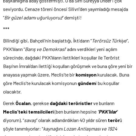
başkanlığına aday göstermişti. O da Sırrı Süreyya Önder’i çok
seviyordu. Cenaze töreni öncesi Silivri’den yayımladığı mesajda
“
Bir güzel adamı uğurluyoruz
” demişti!
***
Bilindiği gibi, Bahçeli’nin başlattığı, İktidarın “
Terörsüz Türkiye
”,
PKK’lıların “
Barış ve Demokrasi
” adını verdikleri yeni açılım
sürecinde, dağdaki PKK’lıların ilettikleri koşullar ile Terörist
Başı’nın İmralı’dan ilettiği koşulları görüşmek ve buna göre yeni bir
anayasa yapmak üzere, Meclis’te bir
komisyon
kurulacak. Buna
göre Meclis’te kurulacak komisyonun
gündem
i bu koşullar
olacaktır.
Gerek
Öcalan
, gerekse
dağdaki teröristler
ve bunların
Meclis’teki temsilcileri
(ben bunların hepsine
“
PKK’lılar
”
diyorum), “
savaş
” olarak adlandırdıkları 40 yıldır süren
terör
ü
şöyle tanımlıyorlar: “
kaynağını Lozan Antlaşması ve 1924