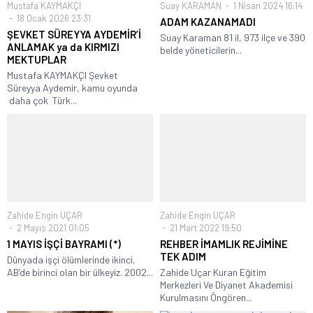
Mustafa KAYMAKÇI
Suay KARAMAN
1 Nisan 2024 16:14
18 Ocak 2026 23:31
ADAM KAZANAMADI
ŞEVKET SÜREYYA AYDEMİR’İ
Suay Karaman 81 il, 973 ilçe ve 390
ANLAMAK ya da KIRMIZI
belde yöneticilerin...
MEKTUPLAR
Mustafa KAYMAKÇI Şevket
Süreyya Aydemir, kamu oyunda
daha çok Türk...
Zahide Engin UÇAR
Zahide Engin UÇAR
2 Mayıs 2021 01:05
21 Mart 2022 19:50
1 MAYIS İŞÇİ BAYRAMI (*)
REHBER İMAMLIK REJİMİNE
TEK ADIM
Dünyada işçi ölümlerinde ikinci,
AB’de birinci olan bir ülkeyiz. 2002...
Zahide Uçar Kuran Eğitim
Merkezleri Ve Diyanet Akademisi
Kurulmasını Öngören...