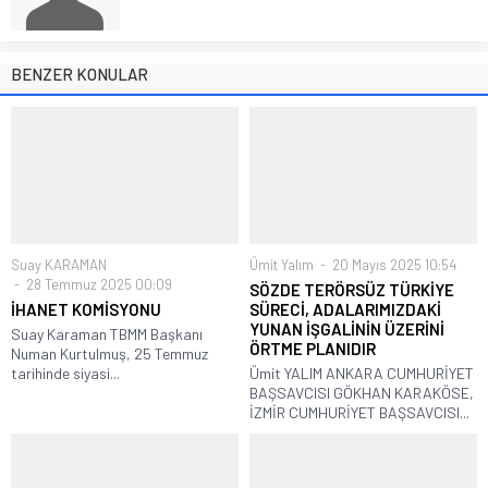
BENZER KONULAR
Suay KARAMAN
Ümit Yalım
20 Mayıs 2025 10:54
28 Temmuz 2025 00:09
SÖZDE TERÖRSÜZ TÜRKİYE
İHANET KOMİSYONU
SÜRECİ, ADALARIMIZDAKİ
YUNAN İŞGALİNİN ÜZERİNİ
Suay Karaman TBMM Başkanı
ÖRTME PLANIDIR
Numan Kurtulmuş, 25 Temmuz
tarihinde siyasi...
Ümit YALIM ANKARA CUMHURİYET
BAŞSAVCISI GÖKHAN KARAKÖSE,
İZMİR CUMHURİYET BAŞSAVCISI...