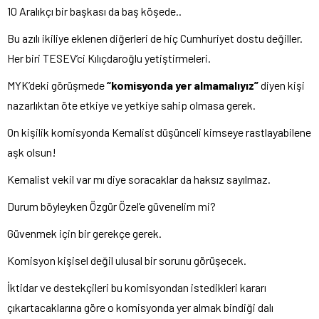
10 Aralıkçı bir başkası da baş köşede..
Bu azılı ikiliye eklenen diğerleri de hiç Cumhuriyet dostu değiller.
Her biri TESEV’ci Kılıçdaroğlu yetiştirmeleri.
MYK’deki görüşmede
“komisyonda yer almamalıyız”
diyen kişi
nazarlıktan öte etkiye ve yetkiye sahip olmasa gerek.
On kişilik komisyonda Kemalist düşünceli kimseye rastlayabilene
aşk olsun!
Kemalist vekil var mı diye soracaklar da haksız sayılmaz.
Durum böyleyken Özgür Özel’e güvenelim mi?
Güvenmek için bir gerekçe gerek.
Komisyon kişisel değil ulusal bir sorunu görüşecek.
İktidar ve destekçileri bu komisyondan istedikleri kararı
çıkartacaklarına göre o komisyonda yer almak bindiği dalı