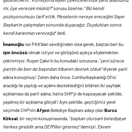
mi, üye verecek misiniz?”
sorusu üzerine; “
Biz kendi
pozisyonumuzu tarif ettik. Meselenin nereye ereceğini Sayın
Başkan’ın çalışmaları sonunda duyacağız. Duyduktan sonra
kendi kararımızı vereceğiz
” dedi.
İmamoğlu
ise PKK’lıları sevdiğinden olsa gerek, baştan beri bu
işin öncüsü
olmak istiyor ve görüşünü açıkça söylemekten
çekinmiyor. Ruşen Çakır’ın bu konudaki sorusuna, “
yeni sürece
partim de ben de başından itibaren destek olduk”
diyerek parti
adına konuşmuş! Zaten daha önce, Cumhurbaşkanlığı Ofisi
aracılığı ile yaptığı ve açılımı desteklediğini bildiren iki sayfalık
açıklaması da parti adına, hatta SHP’yi de kapsayacak şekilde,
yapılmış bir açıklama gibiydi! Aynı şekilde, geçtiğimiz yerel
seçimde CHP’nin
Afyon
Belediye Başkanı adayı olan
Burcu
Köksal
, bir seçim konuşmasında, “
başkan olursam belediyeye
herkes girebilir ama DEM’liler giremez”
demişti. Ekrem