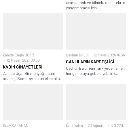
anımsamak ve bilmek, onun tekrar
yaşanmaması için...
Zahide Engin UÇAR
Ceyhun BALCI
12 Mayıs 2026 16:36
12 Kasım 2021 08:59
CANLILARIN KARDEŞLİĞİ
KADIN CİNAYETLERİ
Ceyhun Balcı Yeni Türkiye’de hemen
Zahide Uçar Bir manyağın canı
her gün olaya gebe diyebiliriz....
sıkılmış. Samuray kılıcını eline alıp...
Suay KARAMAN
Ümit Yalım
23 Ağustos 2020 22:17