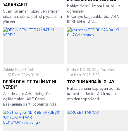
YAKARYAKIT
Mahiye Morgül İmam Hatipli kız
Suay Karaman Kuzey Denizi’nden
öğrenciler
çıkarılan, dünya petrol piyasasına
G.Kore’ye kaçacaklardı… ARA
yön veren...
REKLAM ALANI...
Zahide Engin UÇAR
Ceyhun BALCI
,
Köşe Yazarları
23 Ekim 2024 01:29
8 Mart 2023 13:55
DERİN DEVLET TALİMAT MI
TOZ DUMANDA İKİ OLAY
VERDİ?
Hafta sonunu kaplayan politik
Zahide Uçar Arka Bahçeli’nin
sarsıntı giderildi. Altılı masa
açıklamaları, AKP Genel
yeniden toparlandı....
Başkanının parti toplantısında,...