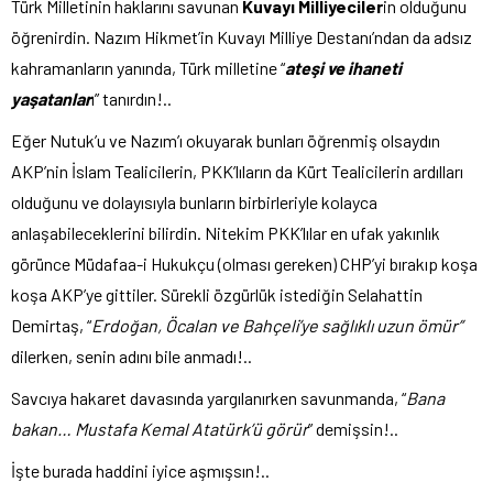
Türk Milletinin haklarını savunan
Kuvayı Milliyeciler
in olduğunu
öğrenirdin. Nazım Hikmet’in Kuvayı Milliye Destanı’ndan da adsız
kahramanların yanında, Türk milletine “
ateşi ve ihaneti
yaşatanlar
ı” tanırdın!..
Eğer Nutuk’u ve Nazım’ı okuyarak bunları öğrenmiş olsaydın
AKP’nin İslam Tealicilerin, PKK’lıların da Kürt Tealicilerin ardılları
olduğunu ve dolayısıyla bunların birbirleriyle kolayca
anlaşabileceklerini bilirdin. Nitekim PKK’lılar en ufak yakınlık
görünce Müdafaa-i Hukukçu (olması gereken) CHP’yi bırakıp koşa
koşa AKP’ye gittiler. Sürekli özgürlük istediğin Selahattin
Demirtaş, “
Erdoğan, Öcalan ve Bahçeli’ye sağlıklı uzun ömür”
dilerken, senin adını bile anmadı!..
Savcıya hakaret davasında yargılanırken savunmanda, “
Bana
bakan… Mustafa Kemal Atatürk’ü görür
” demişsin!..
İşte burada haddini iyice aşmışsın!..