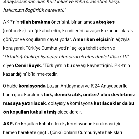
Anayasasından alan Kürt inkâr ve imha siyasetine karşı,
halkımızın özgürlük hareketi.”
AKP’nin
silah bırakma
önerisini, bir anlamda
ateşkes
(mütareke) isteği kabul edip, kendilerini savaşın kazananı olarak
görüyor ve koşullarını dayatıyorlar.
Amerikan elçisi
nin ağzıyla
konuşarak Türkiye Cumhuriyeti’ni açıkça tehdit eden ve
“
Ortadoğu’daki gelişmeler olunca artık ulus devlet iflas etti”
diyen
Cemil Bayık
, “Türkiye’nin bu savaşı kaybettiğini, PKK’nın
kazandığını” bildirmektedir.
O halde
komisyonda
Lozan Antlaşması ve 1924 Anayasası ile
buna göre kurulmuş
laik, demokratik, üniter/ ulus devletimiz
masaya yatırılacak
, dolayısıyla komisyona
katılacaklar da bu
ön koşulları kabul etmiş
olacaklardır.
AKP
, ön koşulları kabul ederek, komisyonun kurulması için
hemen harekete geçti. Çünkü onların Cumhuriyete bakışları