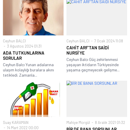
Ceyhun BALCI
Ceyhun BALCI
7 Ocak 2024 11:08
3 Ağustos 2024 01:31
CAHİT ARF’TAN SAİDİ
ADA TUTKUNLARINA
NURSİ’YE
SORULAR
Ceyhun Balcı Güç zehirlenmesi
Ceyhun Balcı Yunan adalarına
yaşayan iktidarın Türkiyesinde
ulaşım kolaylığı buralara akını
yaşama geçmeyecek gelişme...
tetikledi. Zamanla...
Suay KARAMAN
Mahiye Morgül
8 Aralık 2021 01:32
14 Mart 2022 00:00
BİR DE BANA SORSUNLAR