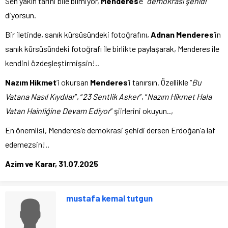
Sen yakın tarihi bile bilmiyor,
Menderes
’e “
demokrasi şehidi
”
diyorsun.
Bir iletinde, sanık kürsüsündeki fotoğrafını,
Adnan Menderes
’in
sanık kürsüsündeki fotoğrafı ile birlikte paylaşarak, Menderes ile
kendini özdeşleştirmişsin!..
Nazım Hikmet
’i okursan
Menderes
’i tanırsın. Özellikle “
Bu
Vatana Nasıl Kıydılar
”, “
23 Sentlik Asker
”, “
Nazım Hikmet Hala
Vatan Hainliğine Devam Ediyor
” şiirlerini okuyun..,
En önemlisi, Menderes’e demokrasi şehidi dersen Erdoğan’a laf
edemezsin!..
Azim ve Karar, 31.07.2025
mustafa kemal tutgun