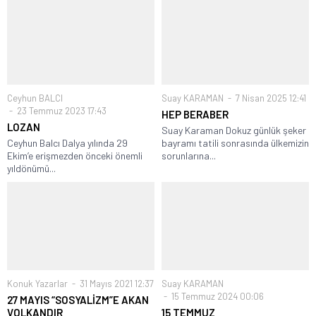
Ceyhun BALCI
Suay KARAMAN
7 Nisan 2025 12:41
23 Temmuz 2023 17:43
HEP BERABER
LOZAN
Suay Karaman Dokuz günlük şeker
Ceyhun Balcı Dalya yılında 29
bayramı tatili sonrasında ülkemizin
Ekim’e erişmezden önceki önemli
sorunlarına...
yıldönümü...
Konuk Yazarlar
31 Mayıs 2021 12:37
Suay KARAMAN
15 Temmuz 2024 00:06
27 MAYIS “SOSYALİZM”E AKAN
VOLKANDIR
15 TEMMUZ