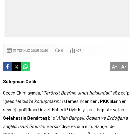
31 TEMMUZ 2025 02:10
0
477
A
A
+
-
Süleyman Çelik
Geçen Ekim ayında, “
Terörist Başı’nın umut hakkından
” söz edip,
“
gelip Meclis’te konuşmasını
” istemesinden beri
,
PKK
’
lılar
ın en
sevdiği politikacı Devlet Bahçeli! Öyle ki yıllardır hapiste yatan
Selahattin Demirtaş
bile “
Allah Bahçeli, Öcalan ve Erdoğan’a
sağlıklı uzun ömürler versin”
diyerek dua etti. Bahçeli de