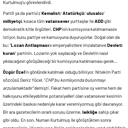
Kurtulmuş’u görevlendirdi.
Partili ya da partisiz
Kemalist
/
Atatürkçü
/
ulusalcı
/
milliyetçi
, kısaca tüm
vatansever
yurttaşlar ile
ADD
gibi
demokratik kitle örgütleri,
CHP
’nin komisyona katılmamasını
istiyor, bunu partiye ve kamuoyuna duyuruyorlar. Doğal olan da
bu; “
Lozan Antlaşması
nı emperyalistlere imzalatanve
Devleti
kuran
” partinin, Lozan’ın yok sayılacağı ve Devletin nasıl
yıkılacağının görüşüleceği bir komisyona katılmaması gerek…
Özgür Özel
’in gönlünde katılmak olduğu biliniyor. Nitekim Parti
sözcüsü Deniz Yücel, “
CHP bu komisyonda bulunmayı
arzulamaktadır”
demişti. Fakat hem partisine oy verme hem de
halkoyunu etkileyebilme potansiyelleri olan vatansever kesimin
üzerindeki baskısı nedeniyle karar veremiyormuş gibi davranıyor.
Bir ara gazetecilerin ısrarlı sorusu üzerine,
laikliğe
sahip çıkar
gibi oldu. En son, Numan Kurtulmuş ile görüştükten sonra
gazetecilerin, “
Komisyona ilişkin çekincelerinize yanıt alabildiniz