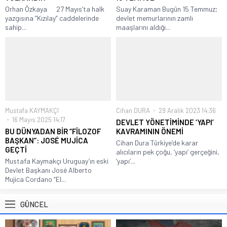
Orhan Özkaya 27 Mayıs’ta halk
Suay Karaman Bugün 15 Temmuz;
yazgısına “Kızılay” caddelerinde
devlet memurlarının zamlı
sahip...
maaşlarını aldığı...
Mustafa KAYMAKÇI
Cihan DURA
29 Aralık 2023 14:36
16 Mayıs 2025 14:17
DEVLET YÖNETİMİNDE ‘YAPI’
BU DÜNYADAN BİR “FİLOZOF
KAVRAMININ ÖNEMİ
BAŞKAN”: JOSÉ MUJİCA
Cihan Dura Türkiye’de karar
GEÇTİ
alıcıların pek çoğu, ‘yapı’ gerçeğini,
Mustafa Kaymakçı Uruguay’ın eski
‘yapı’...
Devlet Başkanı José Alberto
Mujica Cordano “El...
GÜNCEL