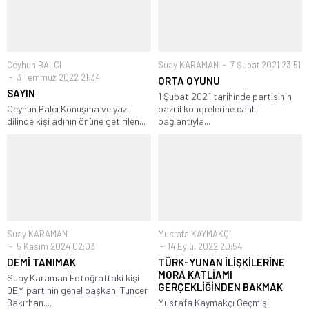
Ceyhun BALCI
Suay KARAMAN
7 Şubat 2021 23:51
3 Temmuz 2022 21:34
ORTA OYUNU
SAYIN
1 Şubat 2021 tarihinde partisinin
Ceyhun Balcı Konuşma ve yazı
bazı il kongrelerine canlı
dilinde kişi adının önüne getirilen...
bağlantıyla...
Suay KARAMAN
Mustafa KAYMAKÇI
5 Kasım 2024 02:03
14 Eylül 2022 20:54
DEMİ TANIMAK
TÜRK-YUNAN İLİŞKİLERİNE
MORA KATLİAMI
Suay Karaman Fotoğraftaki kişi
GERÇEKLİĞİNDEN BAKMAK
DEM partinin genel başkanı Tuncer
Bakırhan....
Mustafa Kaymakçı Geçmişi