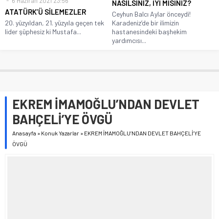
6 Haziran 2021 23:56
NASILSINIZ, İYİ MİSİNİZ?
ATATÜRK’Ü SİLEMEZLER
Ceyhun Balcı Aylar önceydi!
20. yüzyıldan, 21. yüzyıla geçen tek
Karadeniz’de bir ilimizin
lider şüphesiz ki Mustafa...
hastanesindeki başhekim
yardımcısı...
EKREM İMAMOĞLU’NDAN DEVLET
BAHÇELİ’YE ÖVGÜ
Anasayfa
»
Konuk Yazarlar
»
EKREM İMAMOĞLU’NDAN DEVLET BAHÇELİ’YE
ÖVGÜ