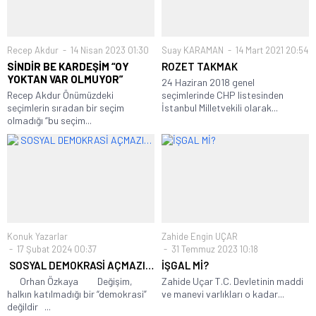
Recep Akdur
14 Nisan 2023 01:30
Suay KARAMAN
14 Mart 2021 20:54
SİNDİR BE KARDEŞİM “OY
ROZET TAKMAK
YOKTAN VAR OLMUYOR”
24 Haziran 2018 genel
Recep Akdur Önümüzdeki
seçimlerinde CHP listesinden
seçimlerin sıradan bir seçim
İstanbul Milletvekili olarak...
olmadığı “bu seçim...
Konuk Yazarlar
Zahide Engin UÇAR
17 Şubat 2024 00:37
31 Temmuz 2023 10:18
SOSYAL DEMOKRASİ AÇMAZI…
İŞGAL Mİ?
Orhan Özkaya Değişim,
Zahide Uçar T.C. Devletinin maddi
halkın katılmadığı bir “demokrasi”
ve manevi varlıkları o kadar...
değildir ...