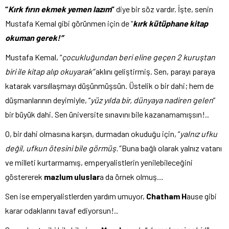
“
Kırk fırın ekmek yemen lazım
”
diye bir söz vardır. İşte, senin
Mustafa Kemal gibi görünmen için de “
kırk kütüphane kitap
okuman gerek!”
Mustafa Kemal, “
çocukluğundan beri eline geçen 2 kuruştan
biri ile kitap alıp okuyarak”
aklını geliştirmiş. Sen, parayı paraya
katarak varsıllaşmayı düşünmüşsün. Üstelik o bir dahi; hem de
düşmanlarının deyimiyle, “
yüz yılda bir, dünyaya nadiren gelen
”
bir büyük dahi. Sen üniversite sınavını bile kazanamamışsın!..
O, bir dahi olmasına karşın, durmadan okuduğu için, “
yalnız ufku
değil, ufkun ötesini bile görmüş.”
Buna bağlı olarak yalnız vatanı
ve milleti kurtarmamış, emperyalistlerin yenilebileceğini
göstererek
mazlum uluslar
a da örnek olmuş…
Sen ise emperyalistlerden yardım umuyor,
Chatham H
ause gibi
karar odaklarını tavaf ediyorsun!..