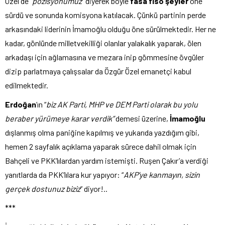
Özel de “
pozisyonumuz
” diyerek böyle
fasa fiso şeyler
öne
sürdü ve sonunda komisyona katılacak. Çünkü partinin perde
arkasındaki liderinin İmamoğlu olduğu öne sürülmektedir. Her ne
kadar, gönlünde milletvekilliği olanlar yalakalık yaparak, ölen
arkadaşı için ağlamasına ve mezara inip gömmesine övgüler
dizip parlatmaya çalışsalar da Özgür Özel emanetçi kabul
edilmektedir.
Erdoğan
’ın “
biz AK Parti, MHP ve DEM Parti olarak bu yolu
beraber yürümeye karar verdik”
demesi üzerine,
İmamoğlu
dışlanmış olma paniğine kapılmış ve yukarıda yazdığım gibi,
hemen 2 sayfalık açıklama yaparak sürece dahil olmak için
Bahçeli ve PKK’lılardan yardım istemişti. Ruşen Çakır’a verdiği
yanıtlarda da PKK’lılara kur yapıyor: “
AKP’ye kanmayın, sizin
gerçek dostunuz biziz
” diyor!..
***