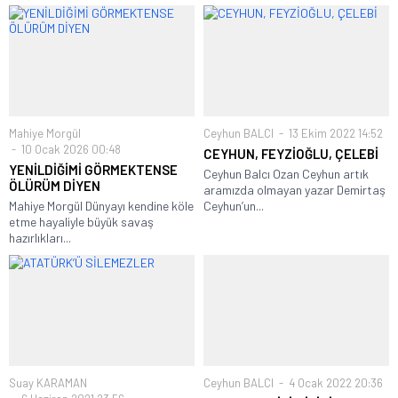
Mahiye Morgül
Ceyhun BALCI
13 Ekim 2022 14:52
10 Ocak 2026 00:48
CEYHUN, FEYZİOĞLU, ÇELEBİ
YENİLDİĞİMİ GÖRMEKTENSE
Ceyhun Balcı Ozan Ceyhun artık
ÖLÜRÜM DİYEN
aramızda olmayan yazar Demirtaş
Mahiye Morgül Dünyayı kendine köle
Ceyhun’un...
etme hayaliyle büyük savaş
hazırlıkları...
Suay KARAMAN
Ceyhun BALCI
4 Ocak 2022 20:36