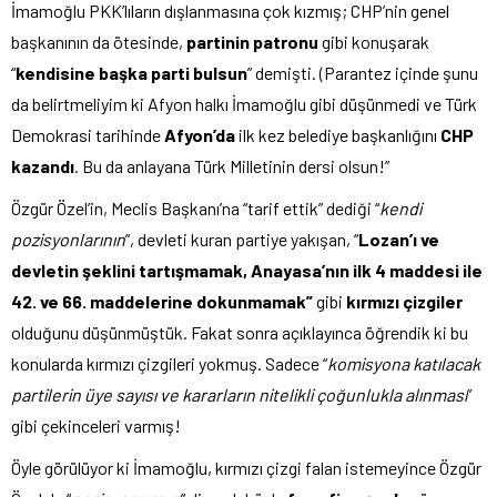
İmamoğlu PKK’lıların dışlanmasına çok kızmış; CHP’nin genel
başkanının da ötesinde,
partinin patronu
gibi konuşarak
“
kendisine başka parti bulsun
” demişti. (Parantez içinde şunu
da belirtmeliyim ki Afyon halkı İmamoğlu gibi düşünmedi ve Türk
Demokrasi tarihinde
Afyon’da
ilk kez belediye başkanlığını
CHP
kazandı
. Bu da anlayana Türk Milletinin dersi olsun!”
Özgür Özel’in, Meclis Başkanı’na “tarif ettik” dediği “
kendi
pozisyonlarının
”, devleti kuran partiye yakışan, “
Lozan’ı ve
devletin şeklini tartışmamak, Anayasa’nın ilk 4 maddesi ile
42. ve 66. maddelerine dokunmamak”
gibi
kırmızı çizgiler
olduğunu düşünmüştük. Fakat sonra açıklayınca öğrendik ki bu
konularda kırmızı çizgileri yokmuş. Sadece “
komisyona katılacak
partilerin üye sayısı ve kararların nitelikli çoğunlukla alınması
”
gibi çekinceleri varmış!
Öyle görülüyor ki İmamoğlu, kırmızı çizgi falan istemeyince Özgür