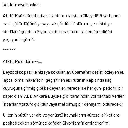
keşfetmeye başladı.
Atatürk’süz, Cumhuriyetsiz bir monarşinin ülkeyi 1919 şartlarına
nasıl götürdüğünü yaşayarak gördü. Müslüman gemisi diye
bindikleri geminin Siyonizm’in limanına nasıl demirlendiğini
yaşayarak gördü.
*** ***
Atatürk’ü öldürmek…
Beyzbol sopası ile hizaya sokulanlar, Obama’nın sesini özleyenler,
“aptal olma” hakaretini geçiştirenler, Putin’in kapısında ilaç
kuyruğuna girmiş gibi bekleyenler, nerede ise her gün “pedofili bir
sapık olan” ABD Ankara Büyükelçisi tarafından yol haritası verilen
insanlar Atatürk gibi dünyaya mal olmuş bir dehayı mı öldürecek?
Ülkenin bütün yer altı ve yer üstü kaynaklarını küresel şirketlere
peşkeş çeken sömürge kafalar, Siyonizm’in emir erleri mi