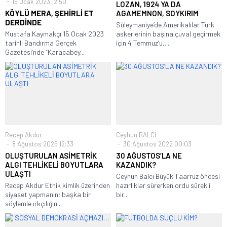
19 Ocak 2023 12:50
LOZAN, 1924 YA DA
KÖYLÜ MERA, ŞEHİRLİ ET
AGAMEMNON, SOYKIRIM
DERDİNDE
Süleymaniye’de Amerikalılar Türk
Mustafa Kaymakçı 15 Ocak 2023
askerlerinin başına çuval geçirmek
tarihli Bandırma Gerçek
için 4 Temmuz’u,...
Gazetesi’nde “Karacabey...
Recep Akdur
Ceyhun BALCI
8 Ağustos 2025 12:33
30 Ağustos 2022 00:03
OLUŞTURULAN ASİMETRİK
30 AĞUSTOS’LA NE
ALGI TEHLİKELİ BOYUTLARA
KAZANDIK?
ULAŞTI
Ceyhun Balcı Büyük Taarruz öncesi
Recep Akdur Etnik kimlik üzerinden
hazırlıklar sürerken ordu sürekli
siyaset yapmanın; başka bir
bir...
söylemle ırkçılığın...