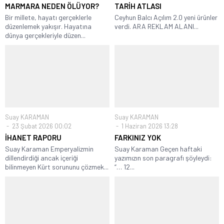
MARMARA NEDEN ÖLÜYOR?
TARİH ATLASI
Bir millete, hayatı gerçeklerle
Ceyhun Balcı Açılım 2.0 yeni ürünler
düzenlemek yakışır. Hayatına
verdi. ARA REKLAM ALANI...
dünya gerçekleriyle düzen...
Suay KARAMAN
Suay KARAMAN
23 Şubat 2026 00:02
1 Haziran 2026 13:28
İHANET RAPORU
FARKINIZ YOK
Suay Karaman Emperyalizmin
Suay Karaman Geçen haftaki
dillendirdiği ancak içeriği
yazımızın son paragrafı şöyleydi:
bilinmeyen Kürt sorununu çözmek...
“… 12...