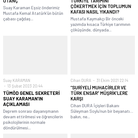
UTANÇ
TÜRKİYE TARIMINI
ÇÖKERTMEK İÇİN TOPLUMUN
Suay Karaman Eşsiz önderimiz
KAFASI NASIL YIKANDI?
Mustafa Kemal Atatürk’ün bütün
çabası çağdaş...
Mustafa Kaymakçı Bir önceki
yazımda kısaca Türkiye tarımının
çöküşünde, dünyada...
Suay KARAMAN
Cihan DURA
31 Ekim 2021 22:14
13 Şubat 2023 20:44
“SURİYELİ MUHACİRLER VE
TÜMÖD GENEL SEKRETERİ
TÜRK ENSAR” MÜŞRİK’LERE
SUAY KARAMAN’IN
KARŞI
AÇIKLAMASI
Cihan DURA İçişleri Bakanı
Deprem sonrası dayanışmanın
Süleyman Soylu’nun bir beyanatı…
devam ettirilmesi ve öğrencilerin
bakın, ne...
psikolojilerinin normale
döndürülmesi...