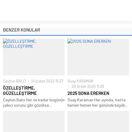
BENZER KONULAR
Ceyhun BALCI
14 Şubat 2022 15:27
Suay KARAMAN
29 Aralık 2025 11:28
ÖZELLEŞTİRME,
GÜZELLEŞTİRME
2025 SONA ERERKEN
Ceyhun Balcı Her ne kadar bugünün
Suay Karaman Her ayında, hatta
yakıcı sorunu gibi gözükse...
hemen hemen her gününde büyük...