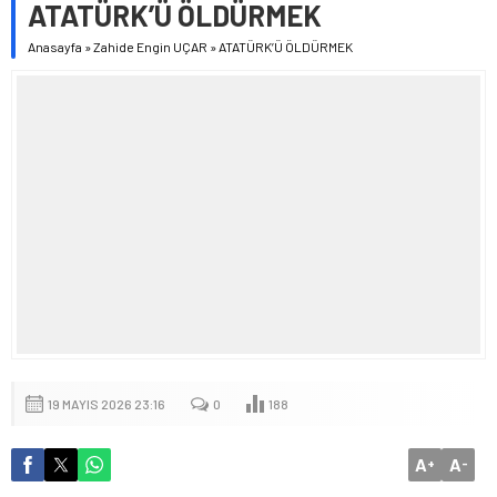
ATATÜRK’Ü ÖLDÜRMEK
Anasayfa
»
Zahide Engin UÇAR
»
ATATÜRK’Ü ÖLDÜRMEK
19 MAYIS 2026 23:16
0
188
A
A
+
-