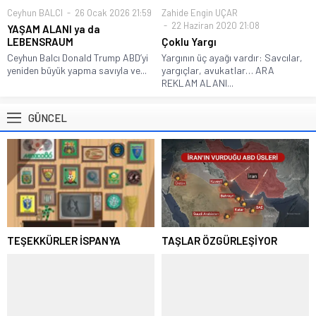
Ceyhun BALCI
26 Ocak 2026 21:59
Zahide Engin UÇAR
22 Haziran 2020 21:08
YAŞAM ALANI ya da
LEBENSRAUM
Çoklu Yargı
Ceyhun Balcı Donald Trump ABD’yi
Yargının üç ayağı vardır: Savcılar,
yeniden büyük yapma savıyla ve...
yargıçlar, avukatlar… ARA
REKLAM ALANI...
GÜNCEL
TEŞEKKÜRLER İSPANYA
TAŞLAR ÖZGÜRLEŞİYOR