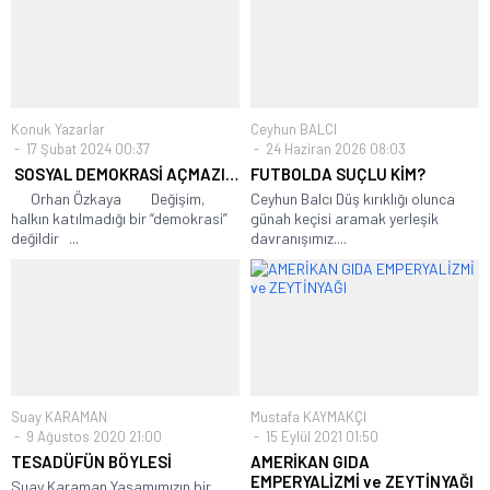
Konuk Yazarlar
Ceyhun BALCI
17 Şubat 2024 00:37
24 Haziran 2026 08:03
SOSYAL DEMOKRASİ AÇMAZI…
FUTBOLDA SUÇLU KİM?
Orhan Özkaya Değişim,
Ceyhun Balcı Düş kırıklığı olunca
halkın katılmadığı bir “demokrasi”
günah keçisi aramak yerleşik
değildir ...
davranışımız....
Suay KARAMAN
Mustafa KAYMAKÇI
9 Ağustos 2020 21:00
15 Eylül 2021 01:50
TESADÜFÜN BÖYLESİ
AMERİKAN GIDA
EMPERYALİZMİ ve ZEYTİNYAĞI
Suay Karaman Yaşamımızın bir