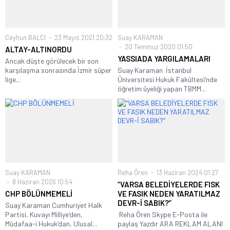
Ceyhun BALCI
23 Mayıs 2021 20:32
Suay KARAMAN
20 Temmuz 2020 01:50
ALTAY-ALTINORDU
YASSIADA YARGILAMALARI
Ancak düşte görülecek bir son
karşılaşma sonrasında İzmir süper
Suay Karaman İstanbul
lige...
Üniversitesi Hukuk Fakültesi’nde
öğretim üyeliği yapan TBMM...
Suay KARAMAN
Reha Ören
13 Haziran 2024 01:27
8 Haziran 2026 10:54
“VARSA BELEDİYELERDE FISK
CHP BÖLÜNMEMELİ
VE FASIK NEDEN YARATILMAZ
DEVR-İ SABIK?”
Suay Karaman Cumhuriyet Halk
Partisi, Kuvayı Milliye’den,
Reha Ören Skype E-Posta ile
Müdafaa-i Hukuk’dan, Ulusal...
paylaş Yazdır ARA REKLAM ALANI