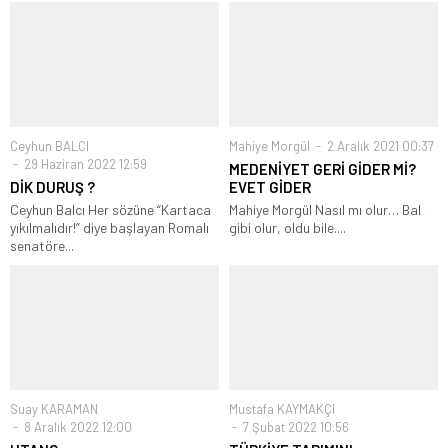
Ceyhun BALCI
Mahiye Morgül
2 Aralık 2021 00:37
29 Haziran 2022 12:59
MEDENİYET GERİ GİDER Mİ?
DİK DURUŞ ?
EVET GİDER
Ceyhun Balcı Her sözüne “Kartaca
Mahiye Morgül Nasıl mı olur… Bal
yıkılmalıdır!” diye başlayan Romalı
gibi olur, oldu bile....
senatöre...
Suay KARAMAN
Mustafa KAYMAKÇI
8 Aralık 2022 12:00
7 Şubat 2022 10:56