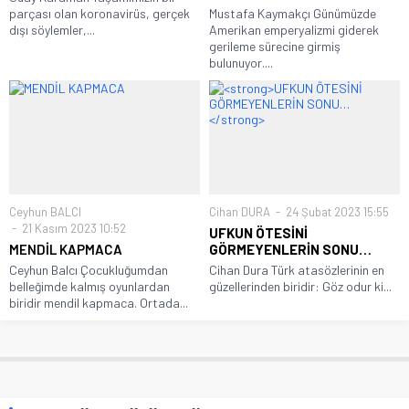
parçası olan koronavirüs, gerçek
Mustafa Kaymakçı Günümüzde
dışı söylemler,...
Amerikan emperyalizmi giderek
gerileme sürecine girmiş
bulunuyor....
Ceyhun BALCI
Cihan DURA
24 Şubat 2023 15:55
21 Kasım 2023 10:52
UFKUN ÖTESİNİ
MENDİL KAPMACA
GÖRMEYENLERİN SONU…
Ceyhun Balcı Çocukluğumdan
Cihan Dura Türk atasözlerinin en
belleğimde kalmış oyunlardan
güzellerinden biridir: Göz odur ki...
biridir mendil kapmaca. Ortada...