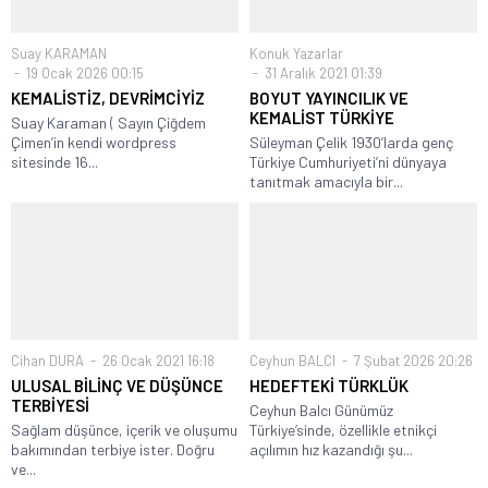
Suay KARAMAN
Konuk Yazarlar
19 Ocak 2026 00:15
31 Aralık 2021 01:39
KEMALİSTİZ, DEVRİMCİYİZ
BOYUT YAYINCILIK VE
KEMALİST TÜRKİYE
Suay Karaman ( Sayın Çiğdem
Çimen’in kendi wordpress
Süleyman Çelik 1930’larda genç
sitesinde 16...
Türkiye Cumhuriyeti’ni dünyaya
tanıtmak amacıyla bir...
Cihan DURA
26 Ocak 2021 16:18
Ceyhun BALCI
7 Şubat 2026 20:26
ULUSAL BİLİNÇ VE DÜŞÜNCE
HEDEFTEKİ TÜRKLÜK
TERBİYESİ
Ceyhun Balcı Günümüz
Sağlam düşünce, içerik ve oluşumu
Türkiye’sinde, özellikle etnikçi
bakımından terbiye ister. Doğru
açılımın hız kazandığı şu...
ve...