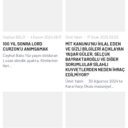
Ceyhun BALCI
4 Kasım 2024 09:17
Ümit Yalım
17 Ocak 2025 02:52
100 YIL SONRA LORD
MİT KANUNU’NU İHLAL EDEN
CURZON’U ANIMSAMAK
VE GİZLİ BİLGİLERİ AÇIKLAYAN
YAŞAR GÜLER, SELÇUK
Ceyhun Balcı Yüz yaşını dolduran
BAYRAKTAROĞLU VE DİĞER
Lozan dimdik ayakta. Kimilerinin
SORUMLULAR SİLAHLI
ileri...
KUVVETLERDEN NEDEN İHRAÇ
EDİLMİYOR?
Ümit Yalım 30 Ağustos 2024’te
Kara Harp Okulu mezuniyet...