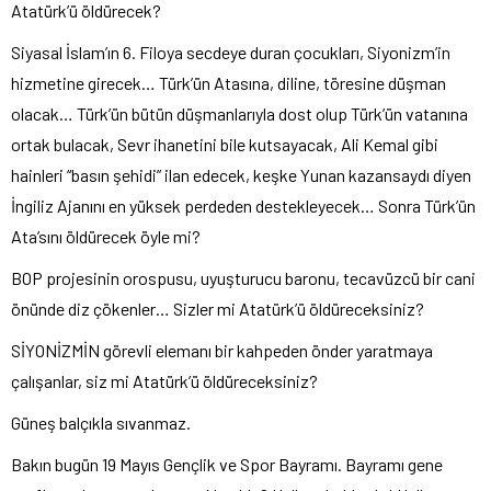
Atatürk’ü öldürecek?
Siyasal İslam’ın 6. Filoya secdeye duran çocukları, Siyonizm’in
hizmetine girecek… Türk’ün Atasına, diline, töresine düşman
olacak… Türk’ün bütün düşmanlarıyla dost olup Türk’ün vatanına
ortak bulacak, Sevr ihanetini bile kutsayacak, Ali Kemal gibi
hainleri “basın şehidi” ilan edecek, keşke Yunan kazansaydı diyen
İngiliz Ajanını en yüksek perdeden destekleyecek… Sonra Türk’ün
Ata’sını öldürecek öyle mi?
BOP projesinin orospusu, uyuşturucu baronu, tecavüzcü bir cani
önünde diz çökenler… Sizler mi Atatürk’ü öldüreceksiniz?
SİYONİZMİN görevli elemanı bir kahpeden önder yaratmaya
çalışanlar, siz mi Atatürk’ü öldüreceksiniz?
Güneş balçıkla sıvanmaz.
Bakın bugün 19 Mayıs Gençlik ve Spor Bayramı. Bayramı gene