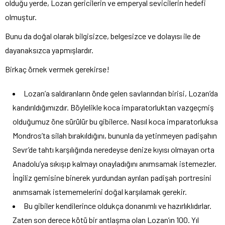
olduğu yerde, Lozan gericilerin ve emperyal sevicilerin hedefi
olmuştur.
Bunu da doğal olarak bilgisizce, belgesizce ve dolayısı ile de
dayanaksızca yapmışlardır.
Birkaç örnek vermek gerekirse!
Lozan’a saldıranların önde gelen savlarından birisi, Lozan’da
kandırıldığımızdır. Böylelikle koca imparatorluktan vazgeçmiş
olduğumuz öne sürülür bu gibilerce. Nasıl koca imparatorluksa
Mondros’ta silah bırakıldığını, bununla da yetinmeyen padişahın
Sevr’de tahtı karşılığında neredeyse denize kıyısı olmayan orta
Anadolu’ya sıkışıp kalmayı onayladığını anımsamak istemezler.
İngiliz gemisine binerek yurdundan ayrılan padişah portresini
anımsamak istememelerini doğal karşılamak gerekir.
Bu gibiler kendilerince oldukça donanımlı ve hazırlıklıdırlar.
Zaten son derece kötü bir antlaşma olan Lozan’ın 100. Yıl