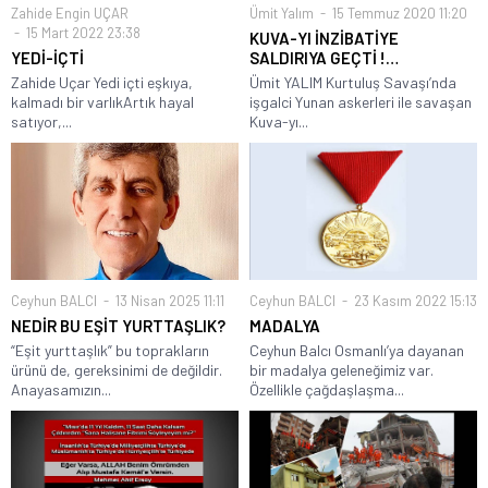
Zahide Engin UÇAR
Ümit Yalım
15 Temmuz 2020 11:20
15 Mart 2022 23:38
KUVA-YI İNZİBATİYE
YEDİ-İÇTİ
SALDIRIYA GEÇTİ !…
Zahide Uçar Yedi içti eşkıya,
Ümit YALIM Kurtuluş Savaşı’nda
kalmadı bir varlıkArtık hayal
işgalci Yunan askerleri ile savaşan
satıyor,...
Kuva-yı...
Ceyhun BALCI
13 Nisan 2025 11:11
Ceyhun BALCI
23 Kasım 2022 15:13
NEDİR BU EŞİT YURTTAŞLIK?
MADALYA
“Eşit yurttaşlık” bu toprakların
Ceyhun Balcı Osmanlı’ya dayanan
ürünü de, gereksinimi de değildir.
bir madalya geleneğimiz var.
Anayasamızın...
Özellikle çağdaşlaşma...