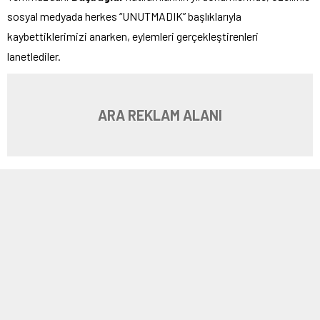
sosyal medyada herkes “UNUTMADIK” başlıklarıyla
kaybettiklerimizi anarken, eylemleri gerçekleştirenleri
lanetlediler.
ARA REKLAM ALANI
Elbette acılarımızı unutmayalım. Ama asıl bu olayların
arkasındaki
emperyalist ülkeler
i unutmamalı ve lanetlemeliyiz.
Bunlar, yüz yıllardır uyguladıkları “
böl ve yönet
” politikasıyla
insanları birbirine kırdırarak dünyayı sömürmektedirler.
Bunu en güzel, emperyalistler tarafından soykırıma
uğramış
Kızılderili
lerin bir atasözü betimlemektedir: “
Eğer bir
derede iki balık kavga ediyorsa, bilin ki oradan az önce uzun