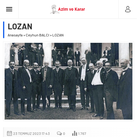
LOZAN
Anasayfa
»
Ceyhun BALCI
»
LOZAN
23 TEMMUZ 2023 17:43
0
1.767