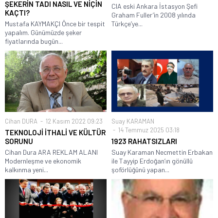
ŞEKERİN TADI NASIL VE NİÇİN
CIA eski Ankara İstasyon Şefi
KAÇTI?
Graham Fuller’in 2008 yılında
Mustafa KAYMAKÇI Önce bir tespit
Türkçe’ye...
yapalım. Günümüzde şeker
fiyatlarında bugün...
Cihan DURA
12 Kasım 2022 09:23
Suay KARAMAN
14 Temmuz 2025 03:18
TEKNOLOJİ İTHALİ VE KÜLTÜR
SORUNU
1923 RAHATSIZLARI
Cihan Dura ARA REKLAM ALANI
Suay Karaman Necmettin Erbakan
Modernleşme ve ekonomik
ile Tayyip Erdoğan’ın gönüllü
kalkınma yeni...
şoförlüğünü yapan...