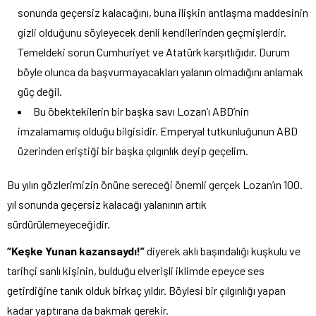
sonunda geçersiz kalacağını, buna ilişkin antlaşma maddesinin
gizli olduğunu söyleyecek denli kendilerinden geçmişlerdir.
Temeldeki sorun Cumhuriyet ve Atatürk karşıtlığıdır. Durum
böyle olunca da başvurmayacakları yalanın olmadığını anlamak
güç değil.
Bu öbektekilerin bir başka savı Lozan’ı ABD’nin
imzalamamış olduğu bilgisidir. Emperyal tutkunluğunun ABD
üzerinden eriştiği bir başka çılgınlık deyip geçelim.
Bu yılın gözlerimizin önüne sereceği önemli gerçek Lozan’ın 100.
yıl sonunda geçersiz kalacağı yalanının artık
sürdürülemeyeceğidir.
“Keşke Yunan kazansaydı!”
diyerek aklı başındalığı kuşkulu ve
tarihçi sanlı kişinin, bulduğu elverişli iklimde epeyce ses
getirdiğine tanık olduk birkaç yıldır. Böylesi bir çılgınlığı yapan
kadar yaptırana da bakmak gerekir.