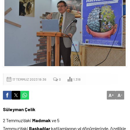
17 TEMMUZ 2023 19:36
0
1.318
A
A
+
-
Süleyman Çelik
2 Temmuz’daki
Madımak
ve 5
Temmuz’daki
Başbağlar
katliamlarının yıl dönümlerinde, özellikle