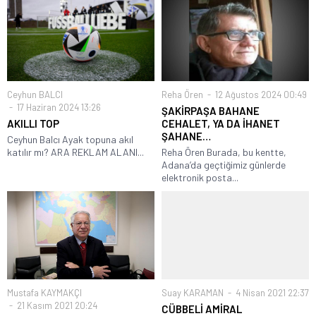
Ceyhun BALCI
Reha Ören
12 Ağustos 2024 00:49
17 Haziran 2024 13:26
ŞAKİRPAŞA BAHANE
AKILLI TOP
CEHALET, YA DA İHANET
ŞAHANE…
Ceyhun Balcı Ayak topuna akıl
katılır mı? ARA REKLAM ALANI...
Reha Ören Burada, bu kentte,
Adana’da geçtiğimiz günlerde
elektronik posta...
Mustafa KAYMAKÇI
Suay KARAMAN
4 Nisan 2021 22:37
21 Kasım 2021 20:24
CÜBBELİ AMİRAL