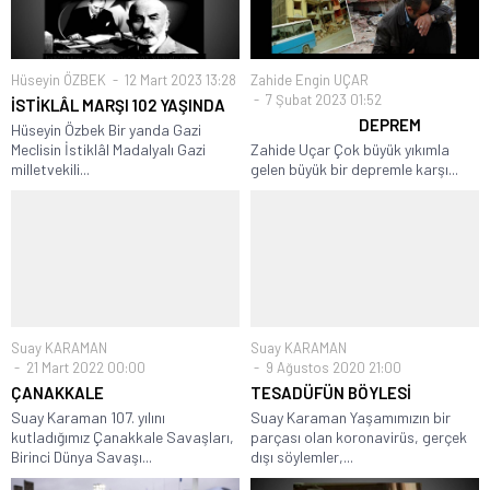
Hüseyin ÖZBEK
12 Mart 2023 13:28
Zahide Engin UÇAR
7 Şubat 2023 01:52
İSTİKLÂL MARŞI 102 YAŞINDA
DEPREM
Hüseyin Özbek Bir yanda Gazi
Meclisin İstiklâl Madalyalı Gazi
Zahide Uçar Çok büyük yıkımla
milletvekili...
gelen büyük bir depremle karşı...
Suay KARAMAN
Suay KARAMAN
21 Mart 2022 00:00
9 Ağustos 2020 21:00
ÇANAKKALE
TESADÜFÜN BÖYLESİ
Suay Karaman 107. yılını
Suay Karaman Yaşamımızın bir
kutladığımız Çanakkale Savaşları,
parçası olan koronavirüs, gerçek
Birinci Dünya Savaşı...
dışı söylemler,...