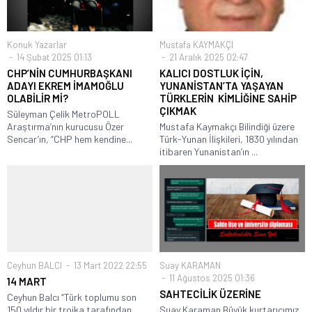
Konuk Yazarlar
Mustafa KAYMAKÇI
14 Şubat 2025 01:13
21 Aralık 2025 02:47
CHP’NİN CUMHURBAŞKANI
KALICI DOSTLUK İÇİN,
ADAYI EKREM İMAMOĞLU
YUNANİSTAN’TA YAŞAYAN
OLABİLİR Mİ?
TÜRKLERİN KİMLİĞİNE SAHİP
ÇIKMAK
Süleyman Çelik MetroPOLL
Araştırma’nın kurucusu Özer
Mustafa Kaymakçı Bilindiği üzere
Sencar’ın, “CHP hem kendine...
Türk-Yunan İlişkileri, 1830 yılından
itibaren Yunanistan’ın ...
Ceyhun BALCI
13 Mart 2022 22:55
Suay KARAMAN
11 Ağustos 2025 01:36
14 MART
SAHTECİLİK ÜZERİNE
Ceyhun Balcı “Türk toplumu son
150 yıldır bir troika tarafından...
Suay Karaman Büyük kurtarıcımız