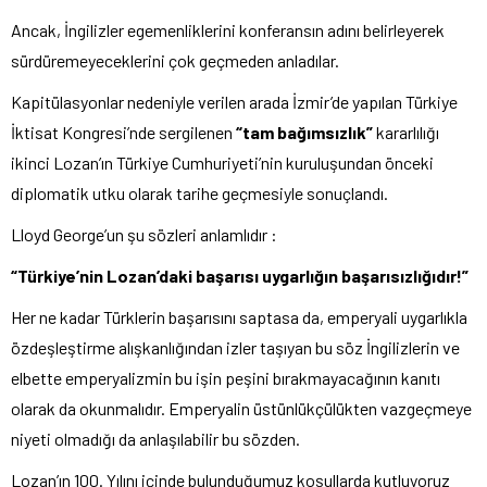
Ancak, İngilizler egemenliklerini konferansın adını belirleyerek
sürdüremeyeceklerini çok geçmeden anladılar.
Kapitülasyonlar nedeniyle verilen arada İzmir’de yapılan Türkiye
İktisat Kongresi’nde sergilenen
“tam bağımsızlık”
kararlılığı
ikinci Lozan’ın Türkiye Cumhuriyeti’nin kuruluşundan önceki
diplomatik utku olarak tarihe geçmesiyle sonuçlandı.
Lloyd George’un şu sözleri anlamlıdır :
“Türkiye’nin Lozan’daki başarısı uygarlığın başarısızlığıdır!”
Her ne kadar Türklerin başarısını saptasa da, emperyali uygarlıkla
özdeşleştirme alışkanlığından izler taşıyan bu söz İngilizlerin ve
elbette emperyalizmin bu işin peşini bırakmayacağının kanıtı
olarak da okunmalıdır. Emperyalin üstünlükçülükten vazgeçmeye
niyeti olmadığı da anlaşılabilir bu sözden.
Lozan’ın 100. Yılını içinde bulunduğumuz koşullarda kutluyoruz