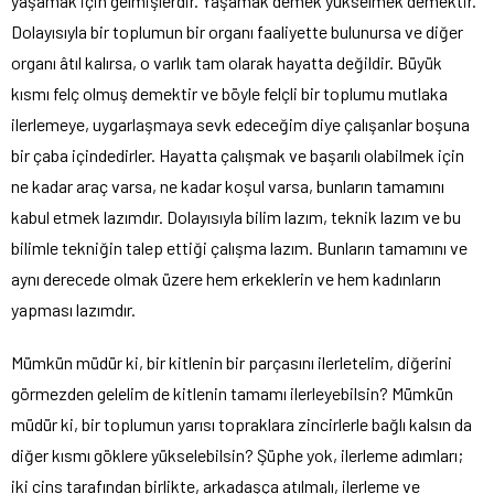
yaşamak için gelmişlerdir. Yaşamak demek yükselmek demektir.
Dolayısıyla bir toplumun bir organı faaliyette bulunursa ve diğer
organı âtıl kalırsa, o varlık tam olarak hayatta değildir. Büyük
kısmı felç olmuş demektir ve böyle felçli bir toplumu mutlaka
ilerlemeye, uygarlaşmaya sevk edeceğim diye çalışanlar boşuna
bir çaba içindedirler. Hayatta çalışmak ve başarılı olabilmek için
ne kadar araç varsa, ne kadar koşul varsa, bunların tamamını
kabul etmek lazımdır. Dolayısıyla bilim lazım, teknik lazım ve bu
bilimle tekniğin talep ettiği çalışma lazım. Bunların tamamını ve
aynı derecede olmak üzere hem erkeklerin ve hem kadınların
yapması lazımdır.
Mümkün müdür ki, bir kitlenin bir parçasını ilerletelim, diğerini
görmezden gelelim de kitlenin tamamı ilerleyebilsin? Mümkün
müdür ki, bir toplumun yarısı topraklara zincirlerle bağlı kalsın da
diğer kısmı göklere yükselebilsin? Şüphe yok, ilerleme adımları;
iki cins tarafından birlikte, arkadaşça atılmalı, ilerleme ve