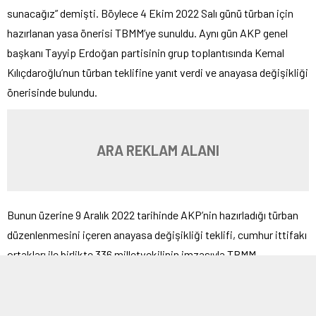
sunacağız” demişti. Böylece 4 Ekim 2022 Salı günü türban için
hazırlanan yasa önerisi TBMM’ye sunuldu. Aynı gün AKP genel
başkanı Tayyip Erdoğan partisinin grup toplantısında Kemal
Kılıçdaroğlu’nun türban teklifine yanıt verdi ve anayasa değişikliği
önerisinde bulundu.
ARA REKLAM ALANI
Bunun üzerine 9 Aralık 2022 tarihinde AKP’nin hazırladığı türban
düzenlenmesini içeren anayasa değişikliği teklifi, cumhur ittifakı
ortakları ile birlikte 336 milletvekilinin imzasıyla TBMM
Başkanlığı’na sunuldu. Verilen teklife göre, anayasanın din ve
vicdan hürriyetini düzenleyen 24. maddesi ile aile ve çocuğun
korunmasına ilişkin 41. maddesinde değişiklik öngörülmektedir.