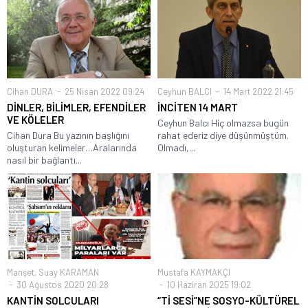
Cihan DURA
25 Nisan 2022 09:24
Ceyhun BALCI
14 Mart 2022 21:45
DİNLER, BİLİMLER, EFENDİLER
İNCİTEN 14 MART
VE KÖLELER
Ceyhun Balcı Hiç olmazsa bugün
Cihan Dura Bu yazının başlığını
rahat ederiz diye düşünmüştüm.
oluşturan kelimeler…Aralarında
Olmadı,...
nasıl bir bağlantı...
Manşet
,
Suay KARAMAN
Mustafa KAYMAKÇI
30 Ağustos 2020 20:28
10 Haziran 2025 19:02
KANTİN SOLCULARI
“Tİ SESİ”NE SOSYO-KÜLTÜREL