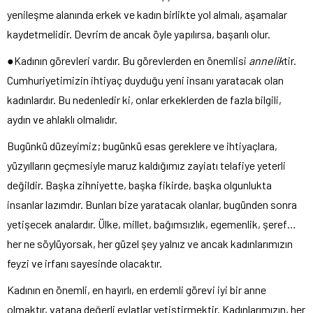
yenileşme alanında erkek ve kadın birlikte yol almalı, aşamalar
kaydetmelidir. Devrim de ancak öyle yapılırsa, başarılı olur.
●Kadının görevleri vardır. Bu görevlerden en önemlisi
annelik
tir.
Cumhuriyetimizin ihtiyaç duyduğu yeni insanı yaratacak olan
kadınlardır. Bu nedenledir ki, onlar erkeklerden de fazla bilgili,
aydın ve ahlaklı olmalıdır.
Bugünkü düzeyimiz; bugünkü esas gereklere ve ihtiyaçlara,
yüzyılların geçmesiyle maruz kaldığımız zayiatı telafiye yeterli
değildir. Başka zihniyette, başka fikirde, başka olgunlukta
insanlar lazımdır. Bunları bize yaratacak olanlar, bugünden sonra
yetişecek analardır. Ülke, millet, bağımsızlık, egemenlik, şeref…
her ne söylüyorsak, her güzel şey yalnız ve ancak kadınlarımızın
feyzi ve irfanı sayesinde olacaktır.
Kadının en önemli, en hayırlı, en erdemli görevi iyi bir anne
olmaktır, vatana değerli evlatlar yetiştirmektir. Kadınlarımızın, her