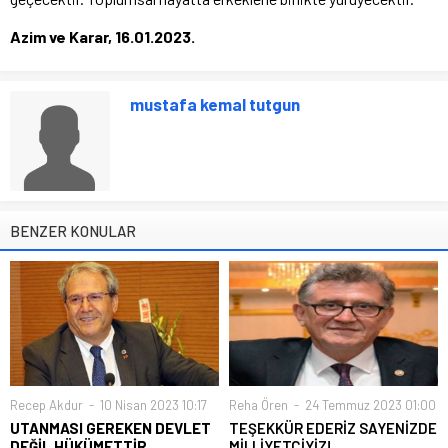
Azim ve Karar, 16.01.2023.
mustafa kemal tutgun
BENZER KONULAR
Recep Akdur
10 Nisan 2023 10:17
Reha Ören
24 Temmuz 2023 01:00
UTANMASI GEREKEN DEVLET
TEŞEKKÜR EDERİZ SAYENİZDE
DEĞİL HÜKÜMETTİR
MİLLİYETÇİYİZ!