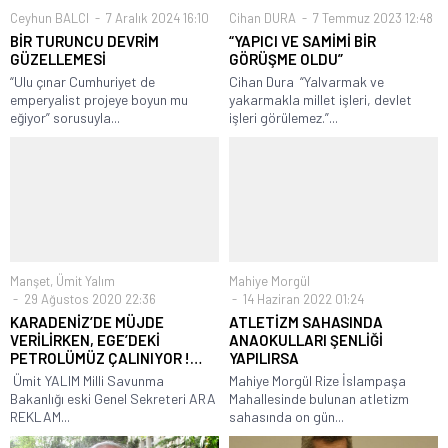
Ceyhun BALCI
7 Aralık 2024 16:10
Cihan DURA
7 Temmuz 2023 12:48
BİR TURUNCU DEVRİM
“YAPICI VE SAMİMİ BİR
GÜZELLEMESİ
GÖRÜŞME OLDU”
“Ulu çınar Cumhuriyet de
Cihan Dura “Yalvarmak ve
emperyalist projeye boyun mu
yakarmakla millet işleri, devlet
eğiyor” sorusuyla...
işleri görülemez.”...
Manşet
,
Ümit Yalım
Mahiye Morgül
29 Ağustos 2020 22:36
14 Haziran 2022 01:24
KARADENİZ’DE MÜJDE
ATLETİZM SAHASINDA
VERİLİRKEN, EGE’DEKİ
ANAOKULLARI ŞENLİĞİ
PETROLÜMÜZ ÇALINIYOR !…
YAPILIRSA
Ümit YALIM Milli Savunma
Mahiye Morgül Rize İslampaşa
Bakanlığı eski Genel Sekreteri ARA
Mahallesinde bulunan atletizm
REKLAM...
sahasında on gün...