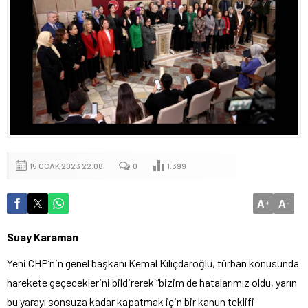
15 OCAK 2023 22:08
0
1.399
A
A
+
-
Suay Karaman
Yeni CHP’nin genel başkanı Kemal Kılıçdaroğlu, türban konusunda
harekete geçeceklerini bildirerek “bizim de hatalarımız oldu, yarın
bu yarayı sonsuza kadar kapatmak için bir kanun teklifi