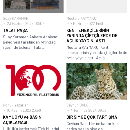
Suay KARAMAN
Mustafa KAYMAKÇI
23 Haziran 2025 00:02
7 Haziran 2022 14:51
TALAT PAŞA
KENT EMEKÇİLERİNİN
YANINDA ÇİFTÇİLERDE DE
Suay Karaman Ankara Anakent
AÇLIK YAYGINLAŞTI
Belediyesi tarafından Altındağ
ilçesinde bulunan Talat...
Mustafa KAYMAKÇI Kent
emekçilerinin yanında çiftçilerde de
açlık yaygınlaştı. Açlığı...
Konuk Yazarlar
Ceyhun BALCI
10 Kasım 2023 23:59
4 Temmuz 2024 09:37
KAMUOYU ve BASIN
BİR SİMGE ÇOK TARTIŞMA
AÇIKLAMASI
Ceyhun Balcı Her ne kadar kök
HUKUK’u katletmek Türk Milletini
neden başka olsa da...