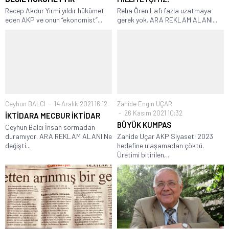
Recep Akdur Yirmi yıldır hükümet
Reha Ören Lafı fazla uzatmaya
eden AKP ve onun “ekonomist”...
gerek yok. ARA REKLAM ALANI...
Ceyhun BALCI
14 Aralık 2021 16:12
Zahide Engin UÇAR
26 Kasım 2021 10:32
İKTİDARA MECBUR İKTİDAR
BÜYÜK KUMPAS
Ceyhun Balcı İnsan sormadan
duramıyor. ARA REKLAM ALANI Ne
Zahide Uçar AKP Siyaseti 2023
değişti...
hedefine ulaşamadan çöktü.
Üretimi bitirilen,...