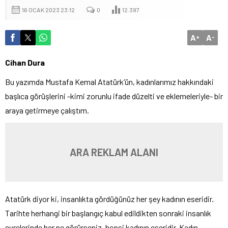
16 OCAK 2023 23:12
0
12.397
A
A
+
-
Cihan Dura
Bu yazımda Mustafa Kemal Atatürk’ün, kadınlarımız hakkındaki
başlıca görüşlerini -kimi zorunlu ifade düzelti ve eklemeleriyle- bir
araya getirmeye çalıştım.
ARA REKLAM ALANI
Atatürk diyor ki, insanlıkta gördüğünüz her şey kadının eseridir.
Tarihte herhangi bir başlangıç kabul edildikten sonraki insanlık
evrelerinde her ne görürseniz, hepsi kadının eseridir. Kadın