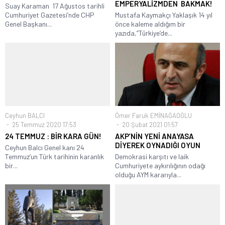
EMPERYALİZMDEN BAKMAK!
Suay Karaman 17 Ağustos tarihli
Cumhuriyet Gazetesi’nde CHP
Mustafa Kaymakçı Yaklaşık 14 yıl
Genel Başkanı...
önce kaleme aldığım bir
yazıda,”Türkiye’de...
Ceyhun BALCI
Ömer Faruk EMİNAĞAOĞLU
25 Temmuz 2020 17:53
20 Şubat 2021 01:57
24 TEMMUZ : BİR KARA GÜN!
AKP’NİN YENİ ANAYASA
DİYEREK OYNADIĞI OYUN
Ceyhun Balcı Genel kanı 24
Temmuz’un Türk tarihinin karanlık
Demokrasi karşıtı ve laik
bir...
Cumhuriyete aykırılığının odağı
olduğu AYM kararıyla...