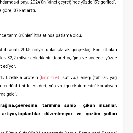
ihdamdaki payı, 2024’ün ikinci çeyreğinde yüzde 15’e geriledi.
a göre 187 kat arttı.
.
nce tarım ürünleri ithalatında patlama oldu.
l ihracatı 261,9 milyar dolar olarak gerçekleşirken, ithalatı
lar, 82,2 milyar dolarlık bir ticaret açığına ve sadece yüzde
t ediyor.
i. Özellikle protein (
kırmızı et
, süt vb.), enerji (tahıllar, yağ
 endüstri bitkileri, deri, yün vb.) gereksinmesini karşılayan
ma geldi.
rağına,çevresine, tarımına sahip çıkan insanlar,
artıyor,toplantılar düzenleniyor ve çözüm yolları
 Dünya Gıda Günü kapsamında Sosyal Demokrasi Derneği