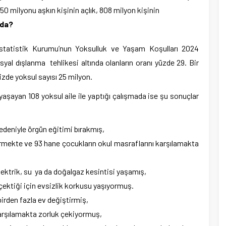
50 milyonu aşkın kişinin açlık, 808 milyon kişinin
mda?
istik Kurumu’nun Yoksulluk ve Yaşam Koşulları 2024
syal dışlanma tehlikesi altında olanların oranı yüzde 29. Bir
zde yoksul sayısı 25 milyon.
ayan 108 yoksul aile ile yaptığı çalışmada ise şu sonuçlar
deniyle örgün eğitimi bırakmış,
rmekte ve 93 hane çocukların okul masraflarını karşılamakta
 elektrik, su ya da doğalgaz kesintisi yaşamış,
çektiği için evsizlik korkusu yaşıyormuş.
birden fazla ev değiştirmiş,
 karşılamakta zorluk çekiyormuş,