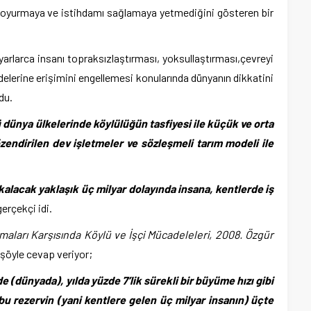
 doyurmaya ve istihdamı sağlamaya yetmediğini gösteren bir
rca insanı topraksızlaştırması, yoksullaştırması,çevreyi
elerine erişimini engellemesi konularında dünyanın dikkatini
du.
dünya ülkelerinde köylülüğün tasfiyesi ile küçük ve orta
özendirilen dev işletmeler ve sözleşmeli tarım modeli ile
acak yaklaşık üç milyar dolayında insana, kentlerde iş
erçekçi idi.
maları Karşısında Köylü ve İşçi Mücadeleleri, 2008. Özgür
 şöyle cevap veriyor;
(dünyada), yılda yüzde 7’lik sürekli bir büyüme hızı gibi
 bu rezervin (yani kentlere gelen üç milyar insanın) üçte