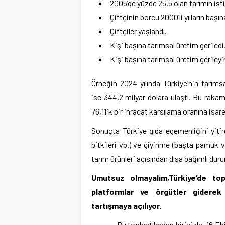
2005’de yüzde 25,5 olan tarımın ist
Çiftçinin borcu 2000’li yılların başın
Çiftçiler yaşlandı.
Kişi başına tarımsal üretim geriledi
Kişi başına tarımsal üretim gerileyi
Örneğin 2024 yılında Türkiye’nin tarımsa
ise 344,2 milyar dolara ulaştı. Bu rakam
76,1’lik bir ihracat karşılama oranına işare
Sonuçta Türkiye gıda egemenliğini yitird
bitkileri vb.) ve giyinme (başta pamuk ve
tarım ürünleri açısından dışa bağımlı duru
Umutsuz olmayalım,Türkiye’de top
platformlar ve örgütler giderek 
tartışmaya açılıyor.
Bu toplantılardan birisi de 16 Ekim