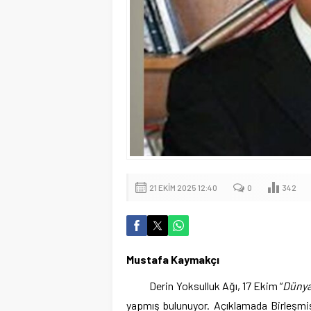
21 EKIM 2025 12:40
0
342
Mustafa Kaymakçı
Derin Yoksulluk Ağı, 17 Ekim “
Dünya
yapmış bulunuyor. Açıklamada Birleşmiş