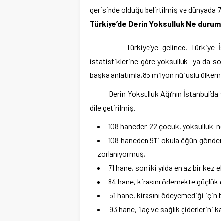
gerisinde olduğu belirtilmiş ve dünyada 7
Türkiye’de Derin Yoksulluk Ne duru
Türkiye’ye gelince. Türkiye İstat
istatistiklerine göre yoksulluk ya da so
başka anlatımla,85 milyon nüfuslu ülkemi
Derin Yoksulluk Ağı’nın İstanbul’da yaş
dile getirilmiş.
108 haneden 22 çocuk, yoksulluk ne
108 haneden 91’i okula öğün gönde
zorlanıyormuş,
71 hane, son iki yılda en az bir kez
84 hane, kirasını ödemekte güçlük 
51 hane, kirasını ödeyemediği için 
93 hane, ilaç ve sağlık giderlerini