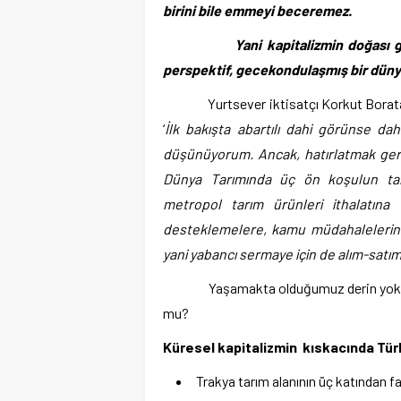
birini bile emmeyi beceremez.
Yani kapitalizmin doğası gereği
perspektif, gecekondulaşmış bir dünya
Yurtsever iktisatçı Korkut Boratav da
‘
İlk bakışta abartılı dahi görünse da
düşünüyorum. Ancak, hatırlatmak ger
Dünya Tarımında üç ön koşulun tam
metropol tarım ürünleri ithalatına
desteklemelere, kamu müdahalelerine
yani yabancı sermaye için de alım-satım 
Yaşamakta olduğumuz derin yoksullu
mu?
Küresel kapitalizmin kıskacında Türk
Trakya tarım alanının üç katından fa