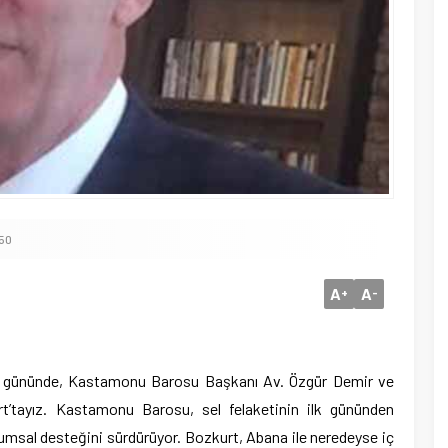
550
A
A
+
-
ci gününde, Kastamonu Barosu Başkanı Av. Özgür Demir ve
rt’tayız. Kastamonu Barosu, sel felaketinin ilk gününden
urumsal desteğini sürdürüyor. Bozkurt, Abana ile neredeyse iç