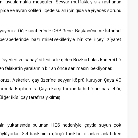
ını uygulamakla meşguller. Seyyar mutfaklar, sık rastlanan
ide ve ayran kolileri ilçede şu an için gıda ve yiyecek sorunu
yuyoruz. Öğle saatlerinde CHP Genel Başkanı’nın ve İstanbul
raberlerinde bazı milletvekilleriyle birlikte ilçeyi ziyaret
işyerleri ve sanayi sitesi sele giden Bozkurtlular, kaderci bir
n felaketin yaralarının bir an önce sarılmasını bekliyorlar.
yoruz. Askerler, çay üzerine seyyar köprü kuruyor. Çaya 40
murla kaplanmış. Çayın karşı tarafında birbirine paralel üç
er ikisi çay tarafına yıkılmış.
çenin yukarısında bulunan HES nedeniyle çayda suyun çok
ylüyorlar. Sel baskınının görgü tanıkları o anları anlatırken