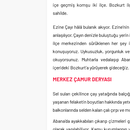
içe geçmiş komşu iki ilçe. Bozkurt il
sahilde.
Ezine Çayı hâlâ bulanık akıyor. Ezine’ni
anlaşılıyor. Çayın denizle buluştuğu yerin 
ilçe merkezinden sürüklenen her şey i
konuşuyoruz. Uykusuzluk, yorgunluk v
okuyorsunuz. Muhtarla vedalaşıp Aban
içerideki Bozkurt’a yürüyerek gideceğiz.
MERKEZ ÇAMUR DERYASI
Sel suları çekilince çay yatağında balç
yaşanan felaketin boyutları hakkında yeter
balkonlarında selden kalan çalı çırpı ve m
Abana’da ayakkabıları çıkarıp çizmeleri g
olarak yapılabiliyor. Kamu kurumlarının