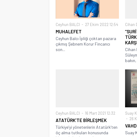
Ceyhun BALCI
27 Ekim 2022 12:54
Cihan
MUHALEFET
“SUR
TÜRK
Ceyhun Balcı İpliği çoktan pazara
KARŞ
çıkmış Şebnem Korur Fincancı
son...
Cihan 
Süleym
bakın, 
Ceyhun BALCI
16 Mart 2021 12:32
Suay 
26 K
ATATÜRK’TE BİRLEŞMEK
VAHD
Türkiye’yi yönetenlerin Atatürk’ten
öç alma tutkuları konusunda
Suay K