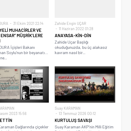
 DURA
31 Ekim 2021 22:14
Zahide Engin UÇAR
11 Haziran 2022 01:28
İYELİ MUHACİRLER VE
 ENSAR” MÜŞRİK’LERE
ANAYASA-KİN-DİN
I
Zahide Uçar Başlığı
DURA İçişleri Bakanı
okuduğunuzda, bu üç alakasız
an Soylu’nun bir beyanatı…
kavram nasıl bir...
ne...
KARAMAN
Suay KARAMAN
asım 2023 15:56
13 Temmuz 2026 00:12
ETTİN
KURTULUŞ SAVAŞI
araman Dağlarında çiçekler
Suay Karaman AKP’nin Milli Eğitim