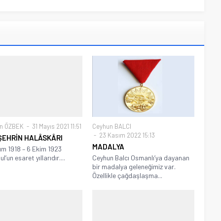
in ÖZBEK
31 Mayıs 2021 11:51
Ceyhun BALCI
23 Kasım 2022 15:13
 ŞEHRİN HALÂSKÂRI
MADALYA
ım 1918 – 6 Ekim 1923
l’un esaret yıllarıdır....
Ceyhun Balcı Osmanlı’ya dayanan
bir madalya geleneğimiz var.
Özellikle çağdaşlaşma...