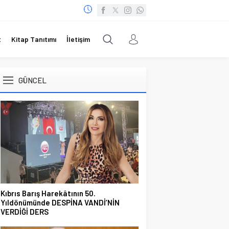
t
Kitap Tanıtımı
İletişim
GÜNCEL
Kıbrıs Barış Harekâtının 50.
Yıldönümünde DESPİNA VANDİ’NİN
VERDİĞİ DERS