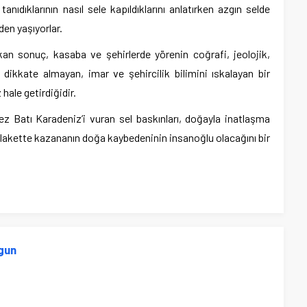
anıdıklarının nasıl sele kapıldıklarını anlatırken azgın selde
en yaşıyorlar.
kan sonuç, kasaba ve şehirlerde yörenin coğrafi, jeolojik,
i dikkate almayan, imar ve şehircilik bilimini ıskalayan bir
hale getirdiğidir.
z Batı Karadeniz’i vuran sel baskınları, doğayla inatlaşma
felakette kazananın doğa kaybedeninin insanoğlu olacağını bir
gun