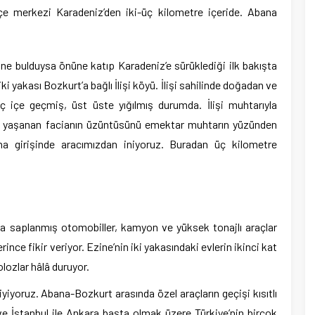
çe merkezi Karadeniz’den iki-üç kilometre içeride. Abana
n ne bulduysa önüne katıp Karadeniz’e sürüklediği ilk bakışta
iki yakası Bozkurt’a bağlı İlişi köyü. İlişi sahilinde doğadan ve
ç içe geçmiş, üst üste yığılmış durumda. İlişi muhtarıyla
e yaşanan facianın üzüntüsünü emektar muhtarın yüzünden
a girişinde aracımızdan iniyoruz. Buradan üç kilometre
ığa saplanmış otomobiller, kamyon ve yüksek tonajlı araçlar
ince fikir veriyor. Ezine’nin iki yakasındaki evlerin ikinci kat
olozlar hâlâ duruyor.
iyiyoruz. Abana-Bozkurt arasında özel araçların geçişi kısıtlı
 ve İstanbul ile Ankara başta olmak üzere Türkiye’nin birçok