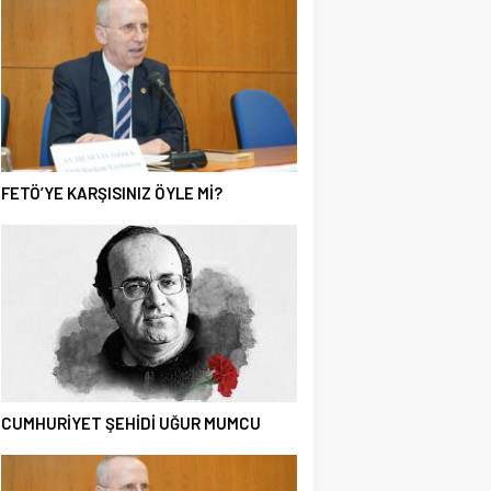
FETÖ’YE KARŞISINIZ ÖYLE Mİ?
CUMHURİYET ŞEHİDİ UĞUR MUMCU