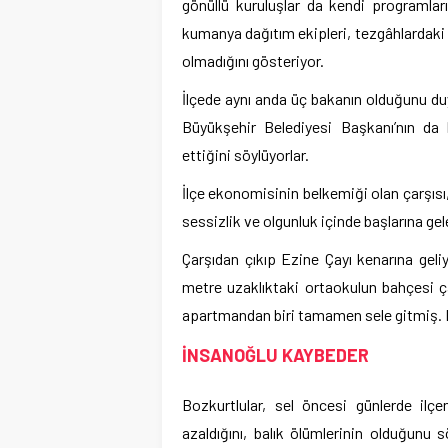
gönüllü kuruluşlar da kendi programlar
kumanya dağıtım ekipleri, tezgâhlardaki p
olmadığını gösteriyor.
İlçede aynı anda üç bakanın olduğunu du
Büyükşehir Belediyesi Başkanı’nın da be
ettiğini söylüyorlar.
İlçe ekonomisinin belkemiği olan çarşısı, 
sessizlik ve olgunluk içinde başlarına gele
Çarşıdan çıkıp Ezine Çayı kenarına geli
metre uzaklıktaki ortaokulun bahçesi ça
apartmandan biri tamamen sele gitmiş. Diğ
İNSANOĞLU KAYBEDER
Bozkurtlular, sel öncesi günlerde il
azaldığını, balık ölümlerinin olduğunu sö