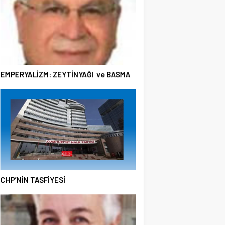
EMPERYALİZM: ZEYTİNYAĞI ve BASMA
CHP’NİN TASFİYESİ