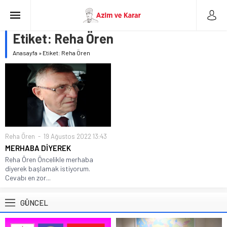
Etiket:
Reha Ören
Anasayfa
»
Etiket: Reha Ören
Reha Ören
19 Ağustos 2022 13:43
MERHABA DİYEREK
Reha Ören Öncelikle merhaba
diyerek başlamak istiyorum.
Cevabı en zor...
GÜNCEL