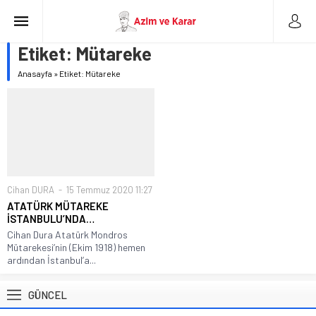
Etiket:
Mütareke
Anasayfa
»
Etiket: Mütareke
Cihan DURA
15 Temmuz 2020 11:27
ATATÜRK MÜTAREKE
İSTANBULU’NDA…
Cihan Dura Atatürk Mondros
Mütarekesi’nin (Ekim 1918) hemen
ardından İstanbul’a...
GÜNCEL