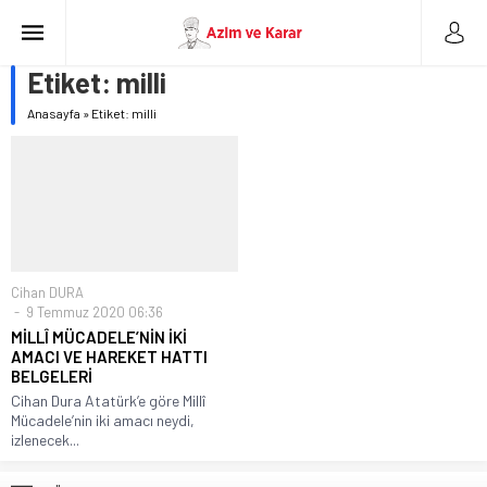
Etiket:
milli
Anasayfa
»
Etiket: milli
Cihan DURA
9 Temmuz 2020 06:36
MİLLÎ MÜCADELE’NİN İKİ
AMACI VE HAREKET HATTI
BELGELERİ
Cihan Dura Atatürk’e göre Millî
Mücadele’nin iki amacı neydi,
izlenecek...