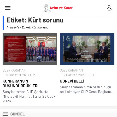
Etiket:
Kürt sorunu
Anasayfa
»
Etiket: Kürt sorunu
Suay KARAMAN
Suay KARAMAN
9 Şubat 2026 00:03
2 Haziran 2025 00:50
KONFERANSIN
GÖREVİ BELLİ
DÜŞÜNDÜRDÜKLERİ
Suay Karaman Kimin özeli olduğu
Suay Karaman CHP Şanlıurfa
belli olmayan CHP Genel Başkanı,...
Milletvekili Mahmut Tanal 28 Ocak
2026...
GÜNCEL