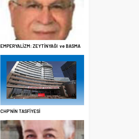
EMPERYALİZM: ZEYTİNYAĞI ve BASMA
CHP’NİN TASFİYESİ