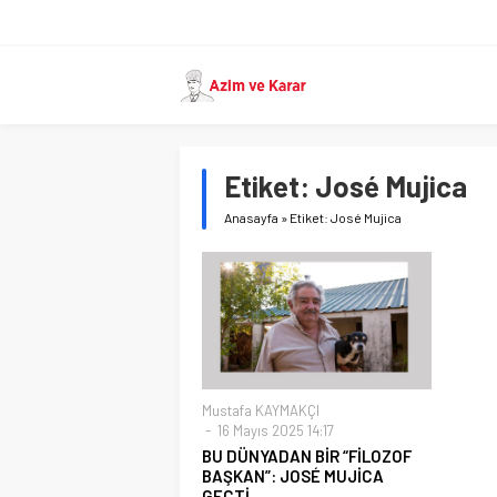
Etiket:
José Mujica
Anasayfa
»
Etiket: José Mujica
Mustafa KAYMAKÇI
16 Mayıs 2025 14:17
BU DÜNYADAN BİR “FİLOZOF
BAŞKAN”: JOSÉ MUJİCA
GEÇTİ