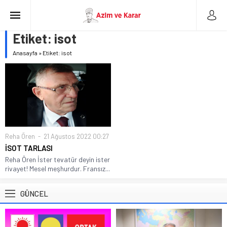
Etiket:
isot
Anasayfa
»
Etiket: isot
Reha Ören
21 Ağustos 2022 00:27
İSOT TARLASI
Reha Ören İster tevatür deyin ister
rivayet! Mesel meşhurdur. Fransız...
GÜNCEL