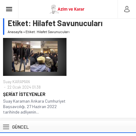
Etiket:
Hilafet Savunucuları
Anasayfa
»
Etiket: Hilafet Savunucuları
Suay KARAMAN
22 Ocak 2024 01:38
ŞERİAT İSTEYENLER
Suay Karaman Ankara Cumhuriyet
Başsavcılığı, 27 Haziran 2022
tarihinde adliyenin...
GÜNCEL