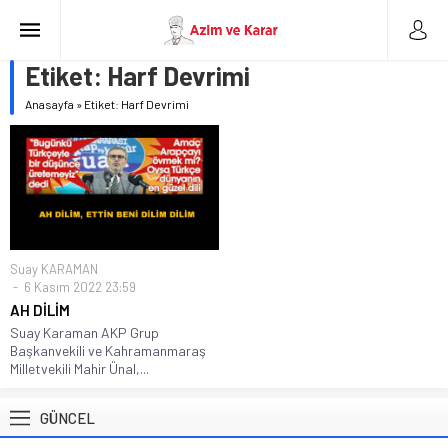
Etiket:
Harf Devrimi
Anasayfa
»
Etiket: Harf Devrimi
Suay KARAMAN
6 Kasım 2022 23:59
AH DİLİM
Suay Karaman AKP Grup
Başkanvekili ve Kahramanmaraş
Milletvekili Mahir Ünal,...
GÜNCEL