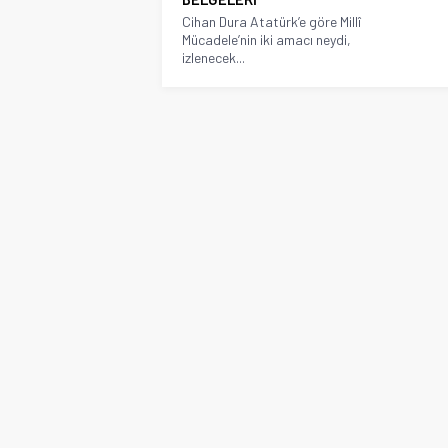
Cihan Dura Atatürk’e göre Millî
Mücadele’nin iki amacı neydi,
izlenecek...