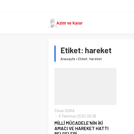
Etiket:
hareket
Anasayfa
»
Etiket: hareket
Cihan DURA
9 Temmuz 2020 06:36
MİLLÎ MÜCADELE’NİN İKİ
AMACI VE HAREKET HATTI
BELGELERİ