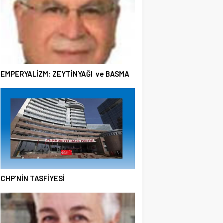
EMPERYALİZM: ZEYTİNYAĞI ve BASMA
CHP’NİN TASFİYESİ