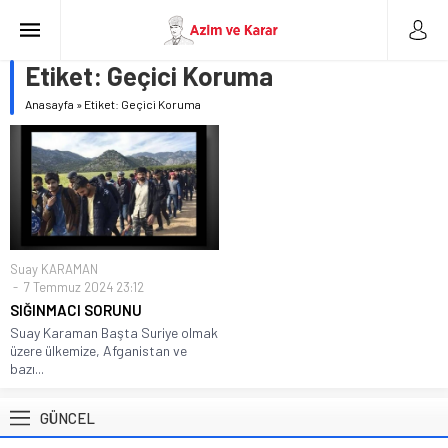
Etiket:
Geçici Koruma
Anasayfa
»
Etiket: Geçici Koruma
Suay KARAMAN
7 Temmuz 2024 23:12
SIĞINMACI SORUNU
Suay Karaman Başta Suriye olmak
üzere ülkemize, Afganistan ve
bazı...
GÜNCEL