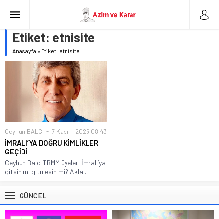
Etiket:
etnisite
Anasayfa
»
Etiket: etnisite
Ceyhun BALCI
7 Kasım 2025 08:43
İMRALI’YA DOĞRU KİMLİKLER
GEÇİDİ
Ceyhun Balcı TBMM üyeleri İmralı’ya
gitsin mi gitmesin mi? Akla...
GÜNCEL