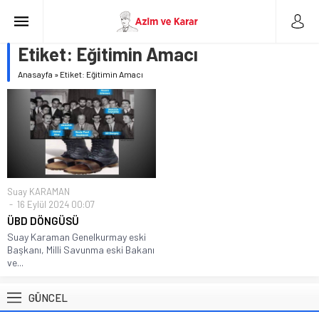
Etiket:
Eğitimin Amacı
Anasayfa
»
Etiket: Eğitimin Amacı
Suay KARAMAN
16 Eylül 2024 00:07
ÜBD DÖNGÜSÜ
Suay Karaman Genelkurmay eski
Başkanı, Milli Savunma eski Bakanı
ve...
GÜNCEL