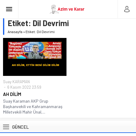
Etiket:
Dil Devrimi
Anasayfa
»
Etiket: Dil Devrimi
Suay KARAMAN
6 Kasım 2022 23:59
AH DİLİM
Suay Karaman AKP Grup
Başkanvekili ve Kahramanmaraş
Milletvekili Mahir Ünal,...
GÜNCEL