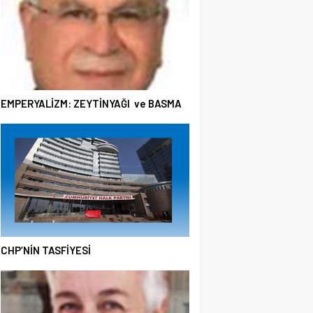
EMPERYALİZM: ZEYTİNYAĞI ve BASMA
CHP’NİN TASFİYESİ