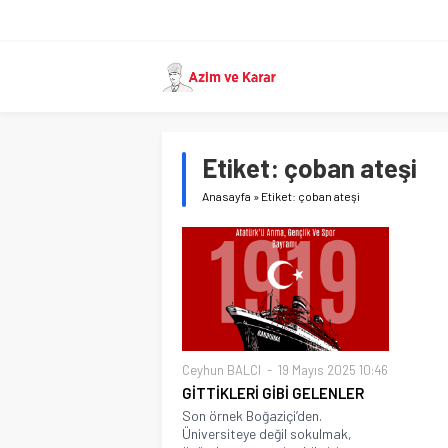
Etiket:
çoban ateşi
Anasayfa
»
Etiket: çoban ateşi
Ceyhun BALCI
19 Mayıs 2025 10:46
GİTTİKLERİ GİBİ GELENLER
Son örnek Boğaziçi’den.
Üniversiteye değil sokulmak,