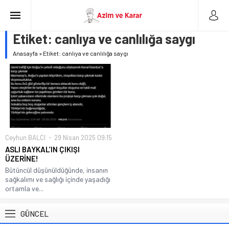
Etiket:
canlıya ve canlılığa saygı
Anasayfa
»
Etiket: canlıya ve canlılığa saygı
Ceyhun BALCI
29 Nisan 2025 09:15
ASLI BAYKAL’IN ÇIKIŞI
ÜZERİNE!
Bütüncül düşünüldüğünde, insanın
sağkalımı ve sağlığı içinde yaşadığı
ortamla ve...
GÜNCEL