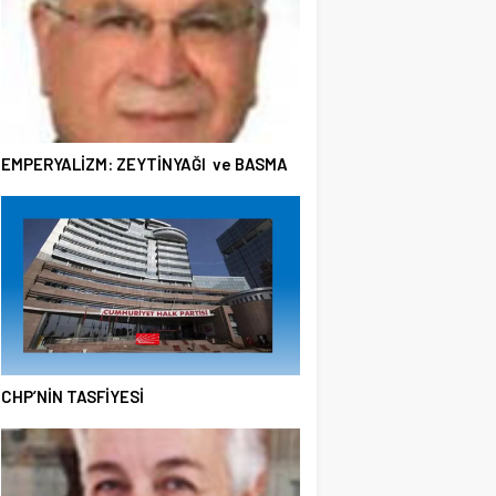
EMPERYALİZM: ZEYTİNYAĞI ve BASMA
CHP’NİN TASFİYESİ