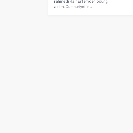
rahmetli Raif Ertem’den ödünç
aldım. Cumhuriyet’in...