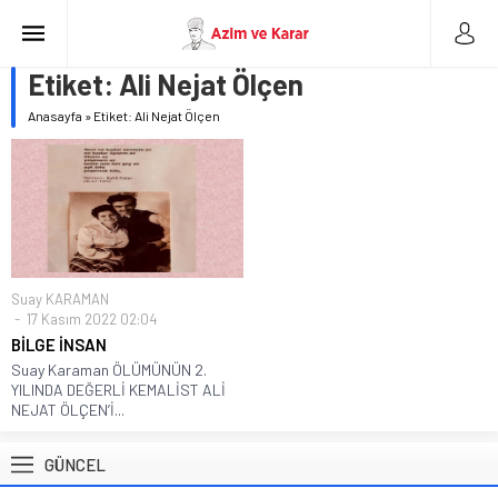
Etiket:
Ali Nejat Ölçen
Anasayfa
»
Etiket: Ali Nejat Ölçen
Suay KARAMAN
17 Kasım 2022 02:04
BİLGE İNSAN
Suay Karaman ÖLÜMÜNÜN 2.
YILINDA DEĞERLİ KEMALİST ALİ
NEJAT ÖLÇEN’İ...
GÜNCEL