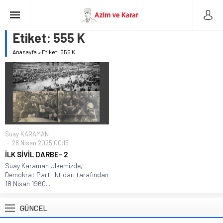
Etiket:
555 K
Anasayfa
»
Etiket: 555 K
Suay KARAMAN
28 Nisan 2025 00:15
İLK SİVİL DARBE- 2
Suay Karaman Ülkemizde,
Demokrat Parti iktidarı tarafından
18 Nisan 1960...
GÜNCEL