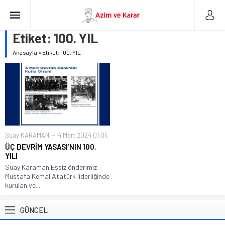
Etiket:
100. YIL
Anasayfa
»
Etiket: 100. YIL
Suay KARAMAN
4 Mart 2024 01:05
ÜÇ DEVRİM YASASI’NIN 100.
YILI
Suay Karaman Eşsiz önderimiz
Mustafa Kemal Atatürk liderliğinde
kurulan ve...
GÜNCEL